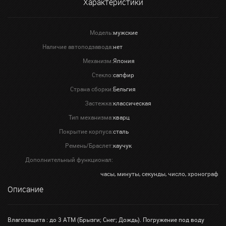
Характеристики
Модель:
мужские
Наличие автоподзавода:
нет
Механизм:
Япония
Стекло:
сапфир
Страна сборки:
Бельгия
Застежка:
классическая
Тип механизма:
кварц
Покрытие корпуса:
сталь
Ремень/Браслет:
каучук
Дополнительный функционал:
часы, минуты, секунды, число, хронограф
Описание
Влагозащита : до 3 АТМ (Брызги; Снег; Дождь). Погружение под воду