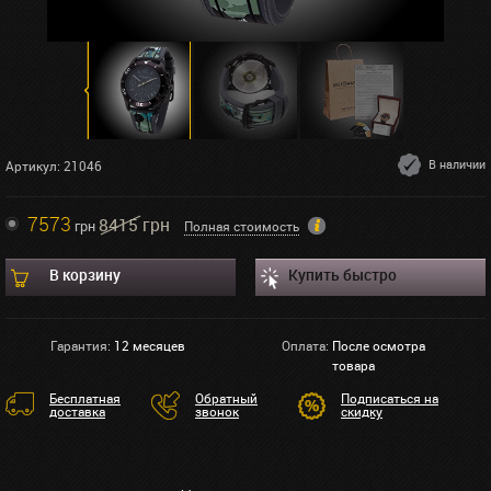
В наличии
Артикул: 21046
7573
8415 грн
грн
Полная стоимость
В корзину
Купить быстро
Гарантия:
12 месяцев
Оплата:
После осмотра
товара
Бесплатная
Обратный
Подписаться на
доставка
звонок
скидку