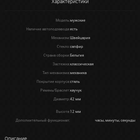
Характеристики
Модель:
мужские
Наличие автоподзавода:
есть
Механизм:
Швейцария
Стекло:
сапфир
Страна сборки:
Бельгия
Застежка:
классическая
Тип механизма:
механика
Покрытие корпуса:
сталь
Ремень/Браслет:
каучук
Диаметр:
42 мм
Высота:
12 мм
Дополнительный функционал:
часы, минуты, секунды
Описание