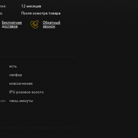
тия:
12 месяцев
а:
После осмотра товара
Бесплатная
Обратный
доставка
звонок
есть
сапфир
классическая
IPG розовое золото
нал:
часы, минуты