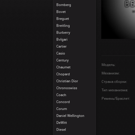
Bomberg
Bovet
Breguet
Breitling
Burberry
Bvlgari
Cartier
Casio
Century
Модель:
Chaumet
Механизм:
Chopard
Christian Dior
Страна сборки:
Chronoswiss
Тип механизма:
Coach
Ремень/Браслет:
Concord
Corum
Daniel Wellington
DeWitt
Diesel