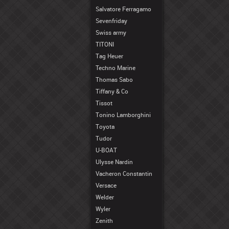
Salvatore Ferragamo
Sevenfriday
Swiss army
TITONI
Tag Heuer
Techno Marine
Thomas Sabo
Tiffany & Co
Tissot
Tonino Lamborghini
Toyota
Tudor
U-BOAT
Ulysse Nardin
Vacheron Constantin
Versace
Welder
Wyler
Zenith