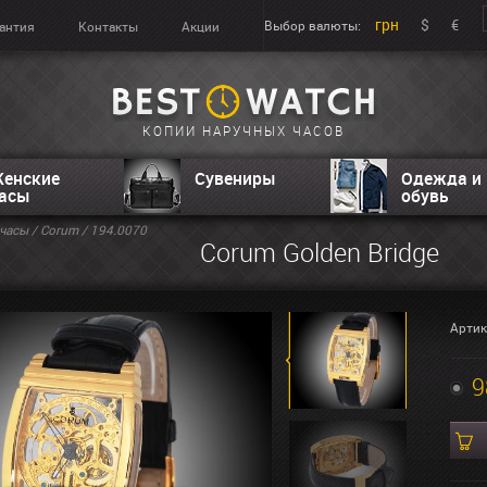
грн
$
€
Выбор валюты:
антия
Контакты
Акции
КОПИИ НАРУЧНЫХ ЧАСОВ
енские
Сувениры
Одежда и
асы
обувь
часы
/
Corum
/ 194.0070
Corum Golden Bridge
Артик
9