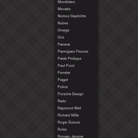
Montblanc
Movado
Nomos Glashütte
Nubeo
Omega
Oris
Panerai
Parmigiani Fleurier
Patek Philippe
Paul Picot
Perrelet
Piaget
Police
Porsche Design
Rado
Raymond Weil
Richard Mille
Roger Dubuis
Rolex
Romain Jerome