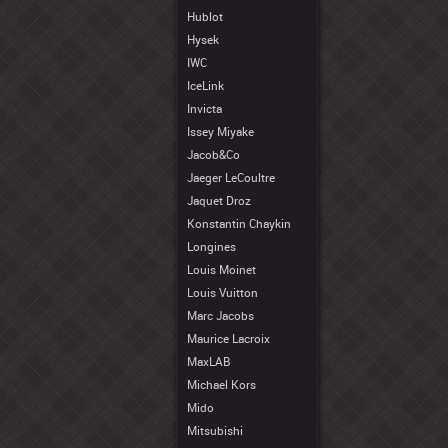
Hublot
Hysek
IWC
IceLink
Invicta
Issey Miyake
Jacob&Co
Jaeger LeCoultre
Jaquet Droz
Konstantin Chaykin
Longines
Louis Moinet
Louis Vuitton
Marc Jacobs
Maurice Lacroix
MaxLAB
Michael Kors
Mido
Mitsubishi