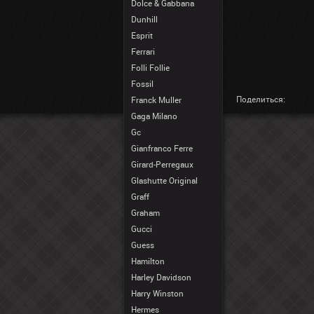
Dolce & Gabbana
Dunhill
Esprit
Ferrari
Folli Follie
Fossil
Поделиться:
Franck Muller
Gaga Milano
Gc
Gianfranco Ferre
Girard-Perregaux
Glashutte Original
Graff
Graham
Gucci
Guess
Hamilton
Harley Davidson
Harry Winston
Hermes