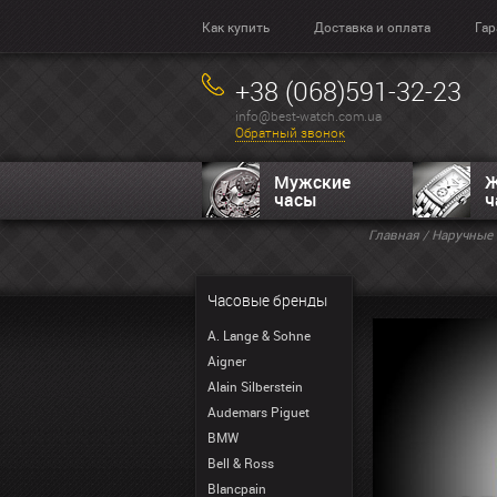
Как купить
Доставка и оплата
Гар
+38 (068)591-32-23
info@best-watch.com.ua
Обратный звонок
Мужские
Ж
часы
ч
Главная
/
Наручные 
Часовые бренды
A. Lange & Sohne
Aigner
Alain Silberstein
Audemars Piguet
BMW
Bell & Ross
Blancpain