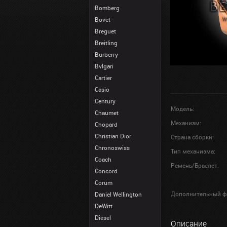
Bomberg
Bovet
Breguet
Breitling
Burberry
Bvlgari
Cartier
Casio
Century
Модель:
Chaumet
Механизм:
Chopard
Christian Dior
Страна сборки:
Chronoswiss
Тип механизма:
Coach
Ремень/Браслет:
Concord
Corum
Дополнительный ф
Daniel Wellington
DeWitt
Diesel
Описание