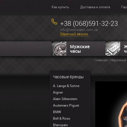
Как купить
Доставка и оплата
Гар
+38 (068)591-32-23
info@best-watch.com.ua
Обратный звонок
Мужские
Ж
часы
ч
Главная
/
Наручные 
Часовые бренды
A. Lange & Sohne
Aigner
Alain Silberstein
Audemars Piguet
BMW
Bell & Ross
Blancpain