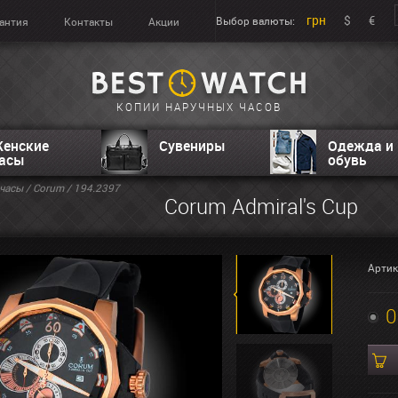
грн
$
€
Выбор валюты:
антия
Контакты
Акции
КОПИИ НАРУЧНЫХ ЧАСОВ
енские
Сувениры
Одежда и
асы
обувь
часы
/
Corum
/ 194.2397
Corum Admiral's Cup
Артик
0