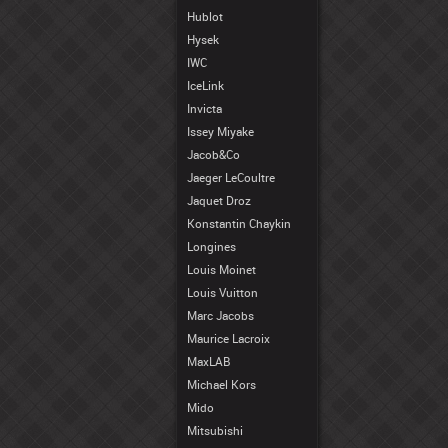
Hublot
Hysek
IWC
IceLink
Invicta
Issey Miyake
Jacob&Co
Jaeger LeCoultre
Jaquet Droz
Konstantin Chaykin
Longines
Louis Moinet
Louis Vuitton
Marc Jacobs
Maurice Lacroix
MaxLAB
Michael Kors
Mido
Mitsubishi