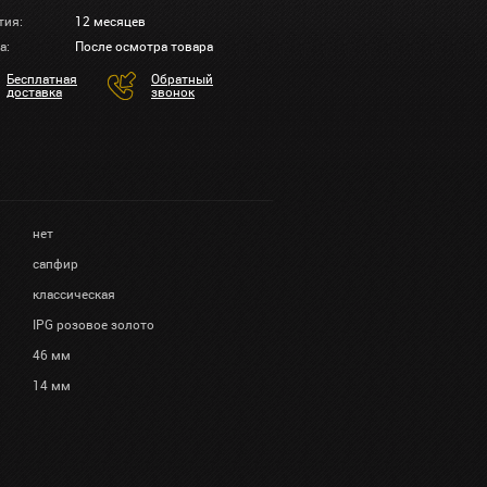
тия:
12 месяцев
а:
После осмотра товара
Бесплатная
Обратный
доставка
звонок
нет
сапфир
классическая
IPG розовое золото
46 мм
14 мм