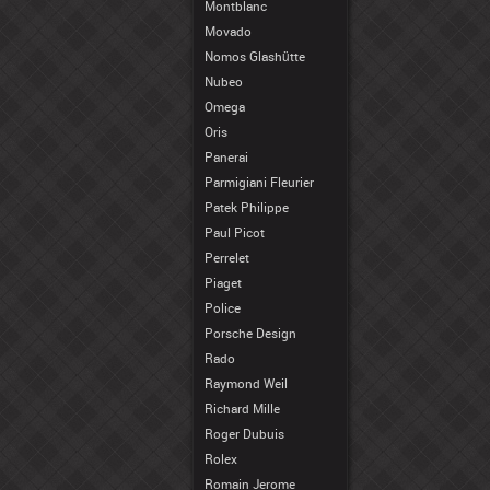
Montblanc
Movado
Nomos Glashütte
Nubeo
Omega
Oris
Panerai
Parmigiani Fleurier
Patek Philippe
Paul Picot
Perrelet
Piaget
Police
Porsche Design
Rado
Raymond Weil
Richard Mille
Roger Dubuis
Rolex
Romain Jerome