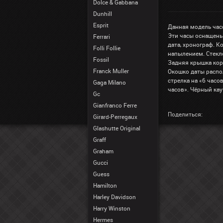
Dolce & Gabbana
Dunhill
Esprit
Данная модель час
Эти часы оснащены
Ferrari
дата, хронограф. К
Folli Follie
напылением. Стекл
Fossil
Задняя крышка кор
Franck Muller
Окошко даты распол
стрелка на «6 часо
Gaga Milano
часов». Чёрный ка
Gc
Gianfranco Ferre
Поделиться:
Girard-Perregaux
Glashutte Original
Graff
Graham
Gucci
Guess
Hamilton
Harley Davidson
Harry Winston
Hermes