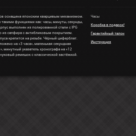
ов оснащена японским кварцевым механизмом.
Часы
 такими функциями как: часы, минуты, секунды,
Коробка в подарок!
орпус выполнен из полированной стали с IPG
о из сапфира с антибликовым покрытием.
Гарантийный талон
пуса крепится на резьбе. Чёрный циферблат.
Инструкция
ожено на «3 часа», маленькая секундная
в», минутный указатель хронографа на «12
учуковый ремешок с классической застёжкой.