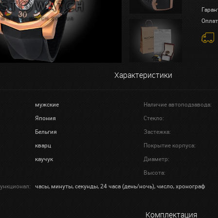
Гаран
Оплат
Характеристики
мужские
Наличие автоподзавода:
Япония
Стекло:
Бельгия
Застежка:
кварц
Покрытие корпуса:
каучук
Диаметр:
Высота:
ункционал:
часы, минуты, секунды, 24 часа (день/ночь), число, хронограф
Комплектация