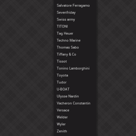
Salvatore Ferragamo
Sevenfriday
Swiss army
TITONI
Tag Heuer
Techno Marine
Thomas Sabo
Tiffany & Co
Tissot
Tonino Lamborghini
Toyota
Tudor
U-BOAT
Ulysse Nardin
Vacheron Constantin
Versace
Welder
Wyler
Zenith