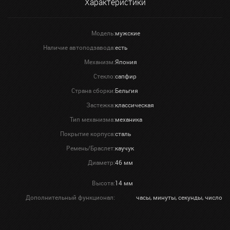
Характеристики
Модель:
мужские
Наличие автоподзавода:
есть
Механизм:
Япония
Стекло:
сапфир
Страна сборки:
Бельгия
Застежка:
классическая
Тип механизма:
механика
Покрытие корпуса:
сталь
Ремень/Браслет:
каучук
Диаметр:
46 мм
Высота:
14 мм
Дополнительный функционал:
часы, минуты, секунды, число