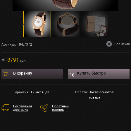
Под заказ
Артикул: 194.7372
8791
грн
В корзину
Купить быстро
Гарантия:
12 месяцев
Оплата:
После осмотра
товара
Бесплатная
Обратный
доставка
звонок