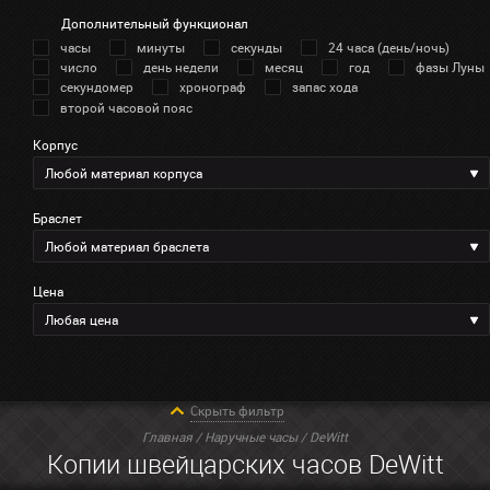
Дополнительный функционал
часы
минуты
секунды
24 часа (день/ночь)
число
день недели
месяц
год
фазы Луны
секундомер
хронограф
запас хода
второй часовой пояс
Корпус
Любой материал корпуса
Браслет
Любой материал браслета
Цена
Любая цена
Скрыть фильтр
Главная
/
Наручные часы
/ DeWitt
Копии швейцарских часов DeWitt