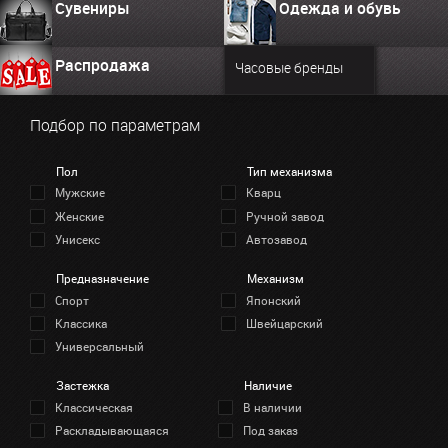
Сувениры
Одежда и обувь
Распродажа
Часовые бренды
Подбор по параметрам
Пол
Тип механизма
Мужские
Кварц
Женские
Ручной завод
Унисекс
Автозавод
Предназначение
Механизм
Спорт
Японский
Классика
Швейцарский
Универсальный
Застежка
Наличие
Классическая
В наличии
Раскладывающаяся
Под заказ