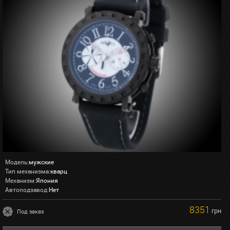
Модель:
мужские
Тип механизма:
кварц
Механизм:
Япония
Автоподзавод:
Нет
8351
грн
Под заказ