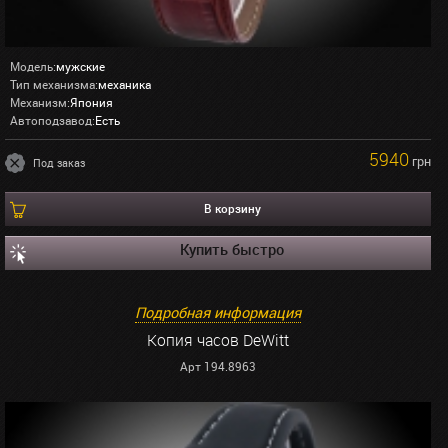
Модель:
мужские
Тип механизма:
механика
Механизм:
Япония
Автоподзавод:
Есть
5940
грн
Под заказ
В корзину
Купить быстро
Подробная информация
Копия часов DeWitt
Арт 194.8963