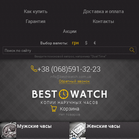
Как купить
Доставка и оплата
Гарантия
Контакты
Акции
грн
$
€
Выбор валюты:
Введите поисковой запрос, например “Dual Time”
+38 (068)591-32-23
info@best-watch.com.ua
Обратный звонок
КОПИИ НАРУЧНЫХ ЧАСОВ
Корзина
Нет товаров
Мужские часы
Женские часы