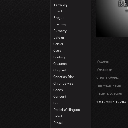
Bomberg
Bovet
Breguet
Breitling
Burberry
Bvlgari
Cartier
Casio
Century
Модель:
Chaumet
Механизм:
Chopard
Christian Dior
Страна сборки:
Chronoswiss
Тип механизма:
Coach
Ремень/Браслет:
Concord
часы, минуты, секун
Corum
Daniel Wellington
DeWitt
Diesel