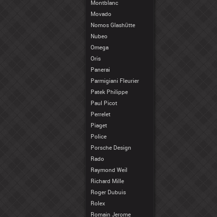
Montblanc
Movado
Nomos Glashütte
Nubeo
Omega
Oris
Panerai
Parmigiani Fleurier
Patek Philippe
Paul Picot
Perrelet
Piaget
Police
Porsche Design
Rado
Raymond Weil
Richard Mille
Roger Dubuis
Rolex
Romain Jerome