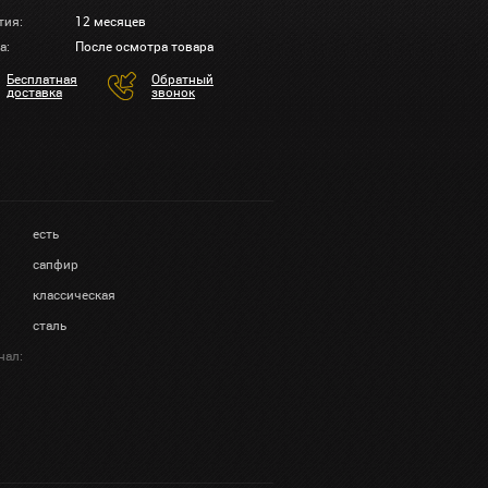
тия:
12 месяцев
а:
После осмотра товара
Бесплатная
Обратный
доставка
звонок
есть
сапфир
классическая
сталь
нал: