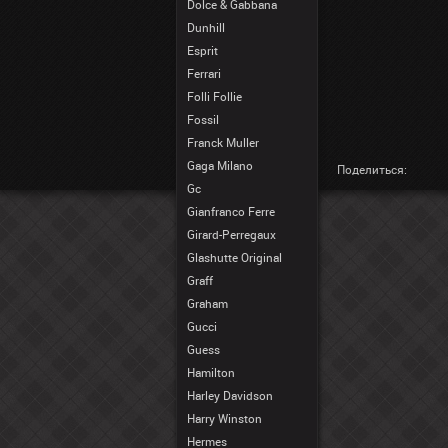
Dolce & Gabbana
Dunhill
Esprit
Ferrari
Folli Follie
Fossil
Franck Muller
Gaga Milano
Поделиться:
Gc
Gianfranco Ferre
Girard-Perregaux
Glashutte Original
Graff
Graham
Gucci
Guess
Hamilton
Harley Davidson
Harry Winston
Hermes