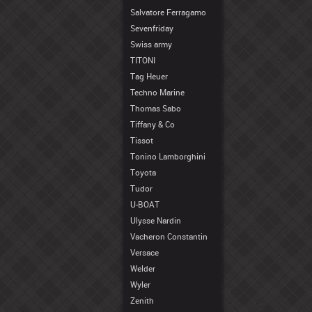
Salvatore Ferragamo
Sevenfriday
Swiss army
TITONI
Tag Heuer
Techno Marine
Thomas Sabo
Tiffany & Co
Tissot
Tonino Lamborghini
Toyota
Tudor
U-BOAT
Ulysse Nardin
Vacheron Constantin
Versace
Welder
Wyler
Zenith