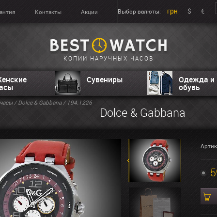
грн
$
€
Выбор валюты:
антия
Контакты
Акции
КОПИИ НАРУЧНЫХ ЧАСОВ
енские
Сувениры
Одежда и
асы
обувь
часы
/
Dolce & Gabbana
/ 194.1226
Dolce & Gabbana
Артик
5