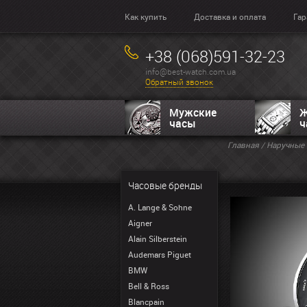
Как купить
Доставка и оплата
Гар
+38 (068)591-32-23
info@best-watch.com.ua
Обратный звонок
Мужские
Ж
часы
ч
Главная
/
Наручные 
Часовые бренды
A. Lange & Sohne
Aigner
Alain Silberstein
Audemars Piguet
BMW
Bell & Ross
Blancpain