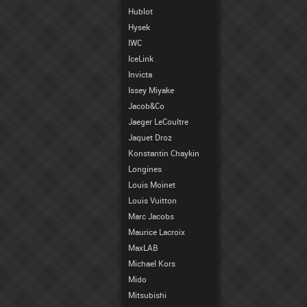
Hublot
Hysek
IWC
IceLink
Invicta
Issey Miyake
Jacob&Co
Jaeger LeCoultre
Jaquet Droz
Konstantin Chaykin
Longines
Louis Moinet
Louis Vuitton
Marc Jacobs
Maurice Lacroix
MaxLAB
Michael Kors
Mido
Mitsubishi