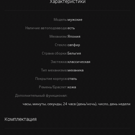
Характеристики
Модель:
мужские
Наличие автоподзавода:
есть
Механизм:
Япония
Стекло:
сапфир
Страна сборки:
Бельгия
Застежка:
классическая
Тип механизма:
механика
Покрытие корпуса:
сталь
Ремень/Браслет:
кожа
Дополнительный функционал:
часы, минуты, секунды, 24 часа (день/ночь), число, день недели
Комплектация