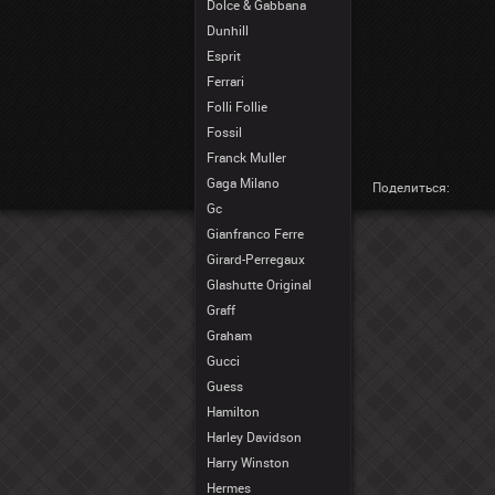
Dolce & Gabbana
Dunhill
Esprit
Ferrari
Folli Follie
Fossil
Franck Muller
Gaga Milano
Поделиться:
Gc
Gianfranco Ferre
Girard-Perregaux
Glashutte Original
Graff
Graham
Gucci
Guess
Hamilton
Harley Davidson
Harry Winston
Hermes