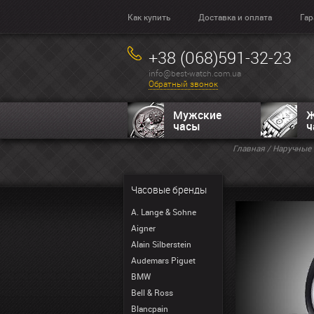
Как купить
Доставка и оплата
Гар
+38 (068)591-32-23
info@best-watch.com.ua
Обратный звонок
Мужские
Ж
часы
ч
Главная
/
Наручные 
Часовые бренды
A. Lange & Sohne
Aigner
Alain Silberstein
Audemars Piguet
BMW
Bell & Ross
Blancpain