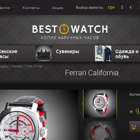
грн
$
€
Выбор валюты:
антия
Контакты
Акции
КОПИИ НАРУЧНЫХ ЧАСОВ
енские
Сувениры
Одежда и
асы
обувь
часы
/
Ferrari
/ 194.3108
Ferrari California
Артик
9