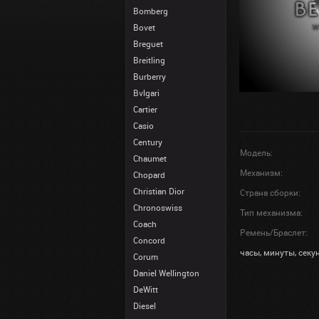
Bomberg
Bovet
Breguet
Breitling
Burberry
Bvlgari
Cartier
Casio
Century
Модель:
Chaumet
Механизм:
Chopard
Christian Dior
Страна сборки:
Chronoswiss
Тип механизма:
Coach
Ремень/Браслет:
Concord
часы, минуты, секу
Corum
Daniel Wellington
DeWitt
Diesel