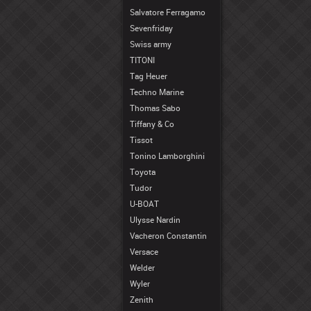
Salvatore Ferragamo
Sevenfriday
Swiss army
TITONI
Tag Heuer
Techno Marine
Thomas Sabo
Tiffany & Co
Tissot
Tonino Lamborghini
Toyota
Tudor
U-BOAT
Ulysse Nardin
Vacheron Constantin
Versace
Welder
Wyler
Zenith