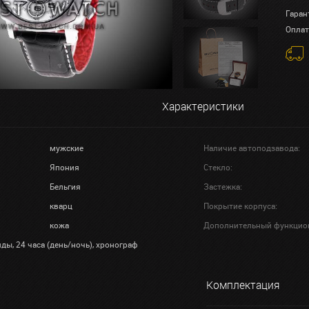
Гаран
Оплат
Характеристики
мужские
Наличие автоподзавода:
Япония
Стекло:
Бельгия
Застежка:
кварц
Покрытие корпуса:
кожа
Дополнительный функцио
нды, 24 часа (день/ночь), хронограф
Комплектация