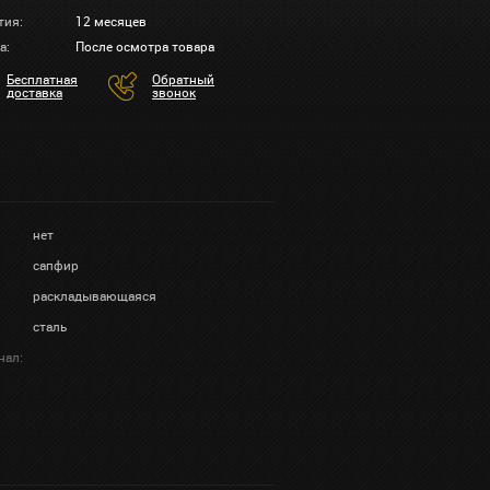
тия:
12 месяцев
а:
После осмотра товара
Бесплатная
Обратный
доставка
звонок
нет
сапфир
раскладывающаяся
сталь
нал: