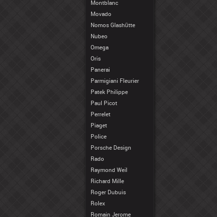
Montblanc
Movado
Nomos Glashütte
Nubeo
Omega
Oris
Panerai
Parmigiani Fleurier
Patek Philippe
Paul Picot
Perrelet
Piaget
Police
Porsche Design
Rado
Raymond Weil
Richard Mille
Roger Dubuis
Rolex
Romain Jerome