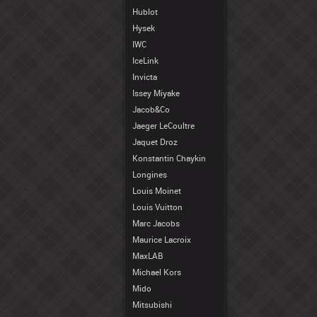
Hublot
Hysek
IWC
IceLink
Invicta
Issey Miyake
Jacob&Co
Jaeger LeCoultre
Jaquet Droz
Konstantin Chaykin
Longines
Louis Moinet
Louis Vuitton
Marc Jacobs
Maurice Lacroix
MaxLAB
Michael Kors
Mido
Mitsubishi