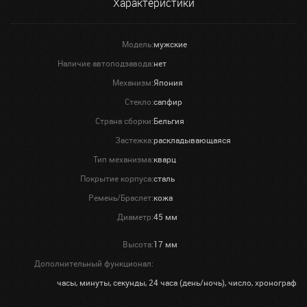
Характеристики
Модель:
мужские
Наличие автоподзавода:
нет
Механизм:
Япония
Стекло:
сапфир
Страна сборки:
Бельгия
Застежка:
раскладывающаяся
Тип механизма:
кварц
Покрытие корпуса:
сталь
Ремень/Браслет:
кожа
Диаметр:
45 мм
Высота:
17 мм
Дополнительный функционал:
часы, минуты, секунды, 24 часа (день/ночь), число, хронограф