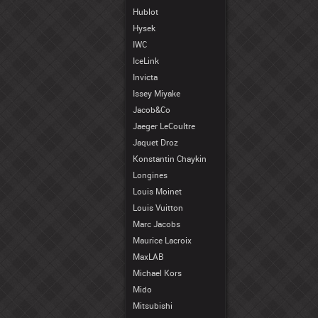
Hublot
Hysek
IWC
IceLink
Invicta
Issey Miyake
Jacob&Co
Jaeger LeCoultre
Jaquet Droz
Konstantin Chaykin
Longines
Louis Moinet
Louis Vuitton
Marc Jacobs
Maurice Lacroix
MaxLAB
Michael Kors
Mido
Mitsubishi