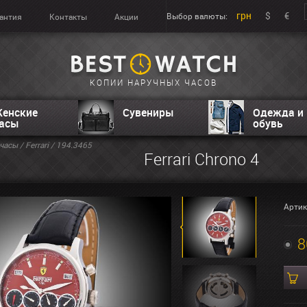
грн
$
€
Выбор валюты:
антия
Контакты
Акции
КОПИИ НАРУЧНЫХ ЧАСОВ
енские
Сувениры
Одежда и
асы
обувь
часы
/
Ferrari
/ 194.3465
Ferrari Chrono 4
Артик
8