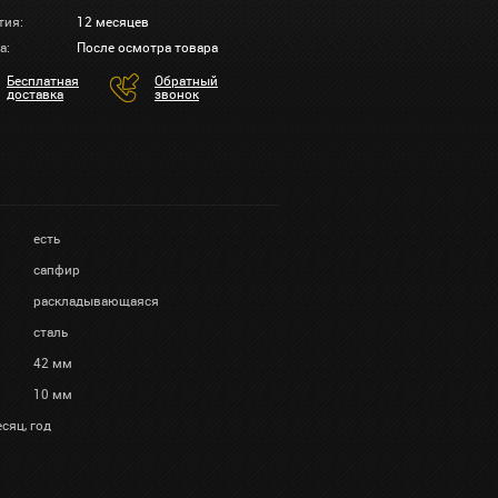
тия:
12 месяцев
а:
После осмотра товара
Бесплатная
Обратный
доставка
звонок
есть
сапфир
раскладывающаяся
сталь
42 мм
10 мм
есяц, год