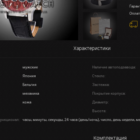
Гаран
Оплат
Характеристики
мужские
Наличие автоподзавода:
Япония
Стекло:
Бельгия
Застежка:
механика
Покрытие корпуса:
кожа
Диаметр:
Высота:
ункционал:
часы, минуты, секунды, 24 часа (день/ночь), число, день недели, м
Комплектация