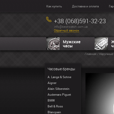
Как купить
Доставка и оплата
Гар
+38 (068)591-32-23
info@best-watch.com.ua
Обратный звонок
Мужские
Ж
часы
ч
Главная
/
Наручные 
Часовые бренды
A. Lange & Sohne
Aigner
Alain Silberstein
Audemars Piguet
BMW
Bell & Ross
Blancpain