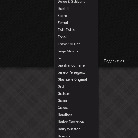
Dolce & Gabbana
Dunhill
Esprit
Ferrari
Folli Follie
Fossil
Franck Muller
Gaga Milano
Gc
Поделиться:
Gianfranco Ferre
Girard-Perregaux
Glashutte Original
Graff
Graham
Gucci
Guess
Hamilton
Harley Davidson
Harry Winston
Hermes