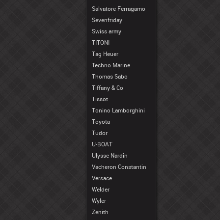
Salvatore Ferragamo
Sevenfriday
Swiss army
TITONI
Tag Heuer
Techno Marine
Thomas Sabo
Tiffany & Co
Tissot
Tonino Lamborghini
Toyota
Tudor
U-BOAT
Ulysse Nardin
Vacheron Constantin
Versace
Welder
Wyler
Zenith