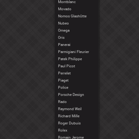
Montblanc
Movado
Nomos Glashütte
Nubeo
Omega
Oris
Panerai
Parmigiani Fleurier
Patek Philippe
Paul Picot
Perrelet
Piaget
Police
Porsche Design
Rado
Raymond Weil
Richard Mille
Roger Dubuis
Rolex
Romain Jerome