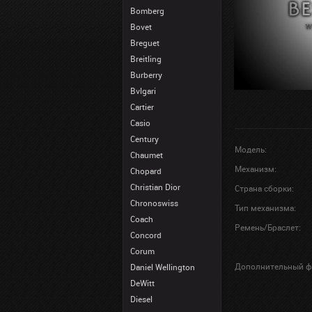
Bomberg
Bovet
Breguet
Breitling
Burberry
Bvlgari
Cartier
Casio
Century
Модель:
Chaumet
Механизм:
Chopard
Christian Dior
Страна сборки:
Chronoswiss
Тип механизма:
Coach
Ремень/Браслет:
Concord
Corum
Дополнительный ф
Daniel Wellington
DeWitt
Diesel