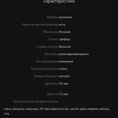
Характеристики
Модель:
мужские
Наличие автоподзавода:
есть
Механизм:
Япония
Стекло:
сапфир
Страна сборки:
Бельгия
Застежка:
раскладывающаяся
Тип механизма:
механика
Покрытие корпуса:
сталь
Ремень/Браслет:
металл
Диаметр:
42 мм
Высота:
12 мм
Дополнительный функционал:
часы, минуты, секунды, 24 часа (день/ночь), число, день недели, месяц,
год