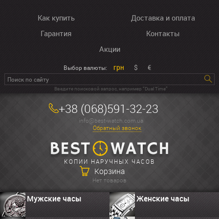
Как купить
Доставка и оплата
Гарантия
Контакты
Акции
грн
$
€
Выбор валюты:
Введите поисковой запрос, например “Dual Time”
+38 (068)591-32-23
info@best-watch.com.ua
Обратный звонок
КОПИИ НАРУЧНЫХ ЧАСОВ
Корзина
Нет товаров
Мужские часы
Женские часы