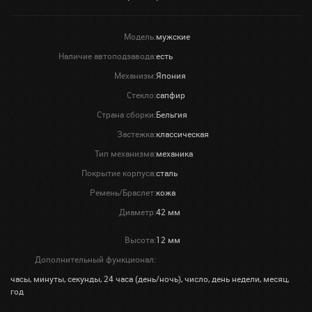
Модель:
мужские
Наличие автоподзавода:
есть
Механизм:
Япония
Стекло:
сапфир
Страна сборки:
Бельгия
Застежка:
классическая
Тип механизма:
механика
Покрытие корпуса:
сталь
Ремень/Браслет:
кожа
Диаметр:
42 мм
Высота:
12 мм
Дополнительный функционал:
часы, минуты, секунды, 24 часа (день/ночь), число, день недели, месяц,
год