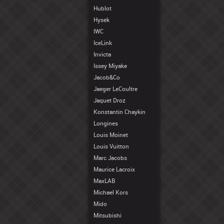
Hublot
Hysek
IWC
IceLink
Invicta
Issey Miyake
Jacob&Co
Jaeger LeCoultre
Jaquet Droz
Konstantin Chaykin
Longines
Louis Moinet
Louis Vuitton
Marc Jacobs
Maurice Lacroix
MaxLAB
Michael Kors
Mido
Mitsubishi