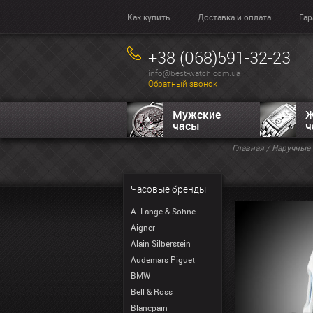
Как купить
Доставка и оплата
Гар
+38 (068)591-32-23
info@best-watch.com.ua
Обратный звонок
Мужские
Ж
часы
ч
Главная
/
Наручные 
Часовые бренды
A. Lange & Sohne
Aigner
Alain Silberstein
Audemars Piguet
BMW
Bell & Ross
Blancpain