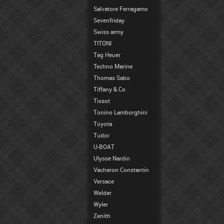
Salvatore Ferragamo
Sevenfriday
Swiss army
TITONI
Tag Heuer
Techno Marine
Thomas Sabo
Tiffany & Co
Tissot
Tonino Lamborghini
Toyota
Tudor
U-BOAT
Ulysse Nardin
Vacheron Constantin
Versace
Welder
Wyler
Zenith