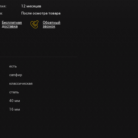
тия:
12 месяцев
а:
После осмотра товара
Бесплатная
Обратный
доставка
звонок
есть
сапфир
классическая
сталь
40 мм
16 мм