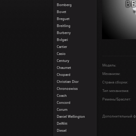
Bomberg
Bovet
Breguet
Breitling
Burberry
Bvlgari
Cartier
Casio
Century
Модель:
Chaumet
Механизм:
Chopard
Christian Dior
Страна сборки:
Chronoswiss
Тип механизма:
Coach
Ремень/Браслет:
Concord
Corum
Дополнительный ф
Daniel Wellington
DeWitt
Diesel