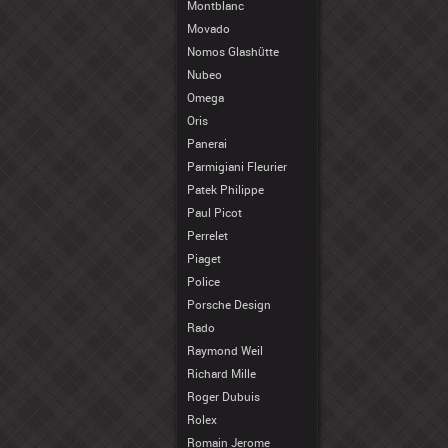
Montblanc
Movado
Nomos Glashütte
Nubeo
Omega
Oris
Panerai
Parmigiani Fleurier
Patek Philippe
Paul Picot
Perrelet
Piaget
Police
Porsche Design
Rado
Raymond Weil
Richard Mille
Roger Dubuis
Rolex
Romain Jerome