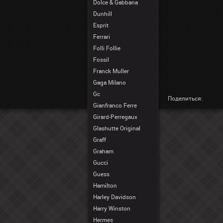
Dolce & Gabbana
Dunhill
Esprit
Ferrari
Folli Follie
Fossil
Franck Muller
Gaga Milano
Gc
Поделиться:
Gianfranco Ferre
Girard-Perregaux
Glashutte Original
Graff
Graham
Gucci
Guess
Hamilton
Harley Davidson
Harry Winston
Hermes