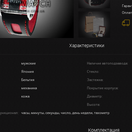
Гаран
Оплат
Характеристики
мужские
Наличие автоподзавода:
Япония
Стекло:
Бельгия
Застежка:
механика
Покрытие корпуса:
кожа
Диаметр:
Высота:
ункционал:
часы, минуты, секунды, число, день недели, тахометр
Комплектация