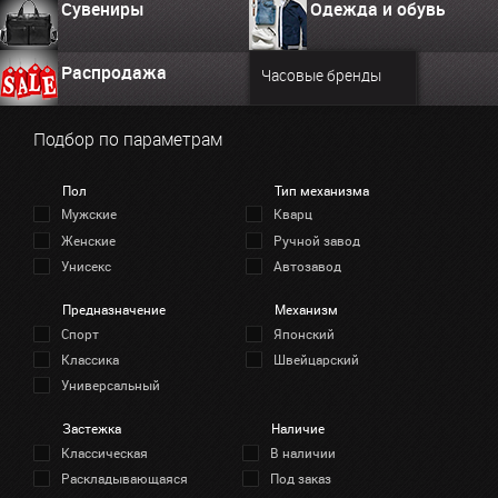
Сувениры
Одежда и обувь
Распродажа
Часовые бренды
Подбор по параметрам
Пол
Тип механизма
Мужские
Кварц
Женские
Ручной завод
Унисекс
Автозавод
Предназначение
Механизм
Спорт
Японский
Классика
Швейцарский
Универсальный
Застежка
Наличие
Классическая
В наличии
Раскладывающаяся
Под заказ