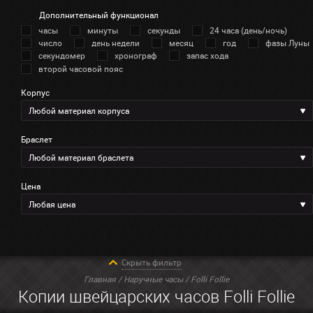
Дополнительный функционал
часы
минуты
секунды
24 часа (день/ночь)
число
день недели
месяц
год
фазы Луны
секундомер
хронограф
запас хода
второй часовой пояс
Корпус
Любой материал корпуса
Браслет
Любой материал браслета
Цена
Любая цена
Скрыть фильтр
Главная
/
Наручные часы
/ Folli Follie
Копии швейцарских часов Folli Follie