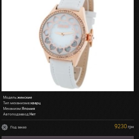
Модель:
женские
Тип механизма:
кварц
Механизм:
Япония
Автоподзавод:
Нет
9230
грн
Под заказ