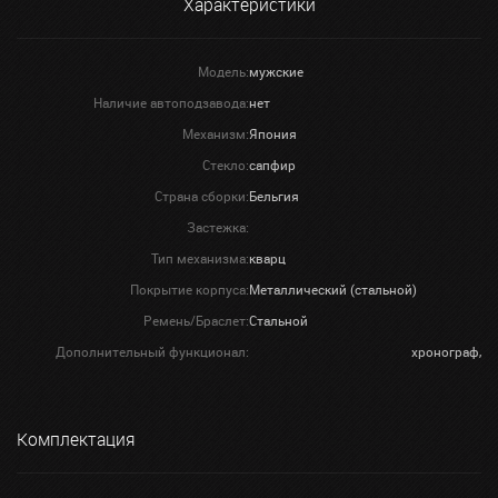
Характеристики
Модель:
мужские
Наличие автоподзавода:
нет
Механизм:
Япония
Стекло:
сапфир
Страна сборки:
Бельгия
Застежка:
Тип механизма:
кварц
Покрытие корпуса:
Металлический (стальной)
Ремень/Браслет:
Стальной
Дополнительный функционал:
хронограф,
Комплектация