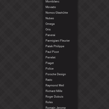
Montblanc
Movado
Nomos Glashütte
Nubeo
Omega
Oris
Panerai
Parmigiani Fleurier
Patek Philippe
Paul Picot
Perrelet
Piaget
Police
Porsche Design
Rado
Raymond Weil
Richard Mille
Roger Dubuis
Rolex
Romain Jerome