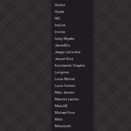
Hublot
Hysek
IWC
IceLink
Invicta
Issey Miyake
Jacob&Co
Jaeger LeCoultre
Jaquet Droz
Konstantin Chaykin
Longines
Louis Moinet
Louis Vuitton
Marc Jacobs
Maurice Lacroix
MaxLAB
Michael Kors
Mido
Mitsubishi