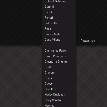
Dolce & Gabbana
Dunhill
Esprit
Ferrari
Folli Follie
Fossil
Franck Muller
Gaga Milano
Поделиться:
Gc
Gianfranco Ferre
Girard-Perregaux
Glashutte Original
Graff
Graham
Gucci
Guess
Hamilton
Harley Davidson
Harry Winston
Hermes