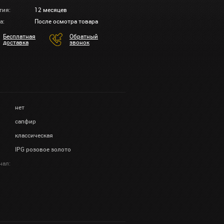
тия:
12 месяцев
а:
После осмотра товара
Бесплатная
Обратный
доставка
звонок
нет
сапфир
классическая
IPG розовое золото
нал: