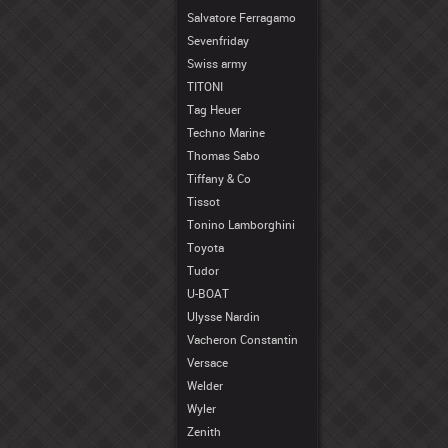
Salvatore Ferragamo
Sevenfriday
Swiss army
TITONI
Tag Heuer
Techno Marine
Thomas Sabo
Tiffany & Co
Tissot
Tonino Lamborghini
Toyota
Tudor
U-BOAT
Ulysse Nardin
Vacheron Constantin
Versace
Welder
Wyler
Zenith