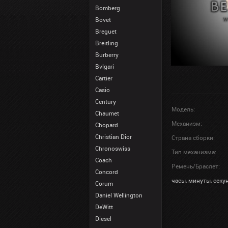
Bomberg
Bovet
Breguet
Breitling
Burberry
Bvlgari
Cartier
Casio
Century
Модель:
Chaumet
Механизм:
Chopard
Christian Dior
Страна сборки:
Chronoswiss
Тип механизма:
Coach
Ремень/Браслет:
Concord
часы, минуты, секун
Corum
Daniel Wellington
DeWitt
Diesel