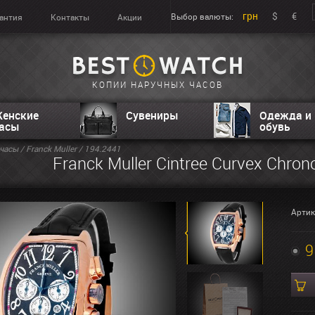
грн
$
€
Выбор валюты:
антия
Контакты
Акции
КОПИИ НАРУЧНЫХ ЧАСОВ
енские
Сувениры
Одежда и
асы
обувь
часы
/
Franck Muller
/ 194.2441
Franck Muller Cintree Curvex Chron
Артик
9