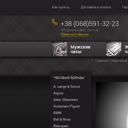
Как купить
Доставка и оплата
Гар
+38 (068)591-32-23
info@best-watch.com.ua
Обратный звонок
Мужские
Ж
часы
ч
Главная
/
Наручные 
Часовые бренды
A. Lange & Sohne
Aigner
Alain Silberstein
Audemars Piguet
BMW
Bell & Ross
Blancpain