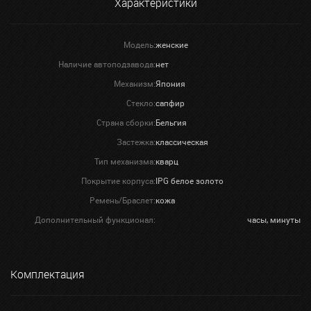
Характеристики
Модель:
женские
Наличие автоподзавода:
нет
Механизм:
Япония
Стекло:
сапфир
Страна сборки:
Бельгия
Застежка:
классическая
Тип механизма:
кварц
Покрытие корпуса:
IPG белое золото
Ремень/Браслет:
кожа
Дополнительный функционал:
часы, минуты
Комплектация