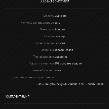
Характеристики
Модель:
мужские
Наличие автоподзавода:
есть
Механизм:
Япония
Стекло:
сапфир
Страна сборки:
Бельгия
Застежка:
классическая
Тип механизма:
механика
Покрытие корпуса:
IPG розовое золото
Ремень/Браслет:
кожа
Дополнительный функционал:
часы, минуты, секунды, число, день недели, месяц
Комплектация