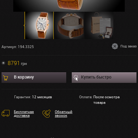
Под заказ
Артикул: 194.3325
8791
грн
В корзину
Купить быстро
Гарантия:
12 месяцев
Оплата:
После осмотра
товара
Бесплатная
Обратный
доставка
звонок