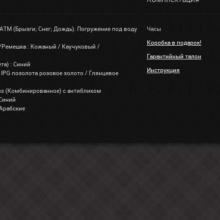
 АТМ (Брызги; Снег; Дождь). Погружение под воду
Часы
Коробка в подарок!
/Ремешка : Кожаный / Каучуковый /
Гарантийный талон
та) : Синий
Инструкция
 IPG позолота розовое золото / Глянцевое
lass (Комбинированное) с антибликом
 Синий
 Арабские