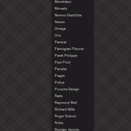
Montblanc
Movado
Nomos Glashütte
Nubeo
Omega
Oris
Panerai
Parmigiani Fleurier
Patek Philippe
Paul Picot
Perrelet
Piaget
Police
Porsche Design
Rado
Raymond Weil
Richard Mille
Roger Dubuis
Rolex
Romain Jerome