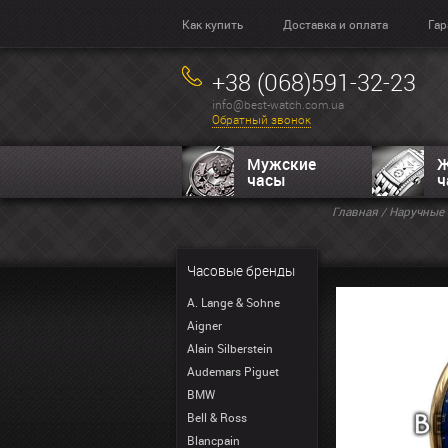
Как купить
Доставка и оплата
Гар
+38 (068)591-32-23
info@best-watch.com.ua
Обратный звонок
Мужские
Ж
часы
ч
Главная
/
Наручные 
Часовые бренды
A. Lange & Sohne
Aigner
Alain Silberstein
Audemars Piguet
BMW
Bell & Ross
Blancpain