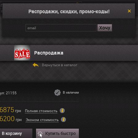
Распродажи, скидки, промо-коды!
Введите поисковой запрос, например “Dual Time”
Корзина
Нет товаров
Распродажа
Вернуться в каталог
В наличии
ул: 21155
6875
грн
Полная стоимость
6200
грн
Эконом стоимость
В корзину
Купить быстро