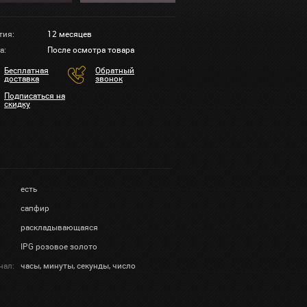
тия:
12 месяцев
а:
После осмотра товара
Бесплатная
Обратный
доставка
звонок
Подписаться на
скидку
есть
сапфир
раскладывающаяся
IPG розовое золото
нал:
часы, минуты, секунды, число