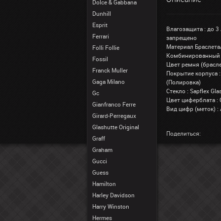
Dolce & Gabbana
Dunhill
Esprit
Влагозащита : до 3
Ferrari
запрещено
Материал Браслета
Folli Follie
Комбинированный
Fossil
Цвет ремня (брасле
Franck Muller
Покрытие корпуса :
Gaga Milano
(Полировка)
Стекло : Sapflex G
Gc
Цвет циферблата :
Gianfranco Ferre
Вид цифр (меток) :
Girard-Perregaux
Glashutte Original
Поделиться:
Graff
Graham
Gucci
Guess
Hamilton
Harley Davidson
Harry Winston
Hermes