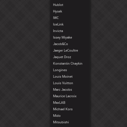
Hublot
Hysek
IWC
IceLink
Invicta
Issey Miyake
Jacob&Co
Jaeger LeCoultre
Jaquet Droz
Konstantin Chaykin
Longines
Louis Moinet
Louis Vuitton
Marc Jacobs
Maurice Lacroix
MaxLAB
Michael Kors
Mido
Mitsubishi