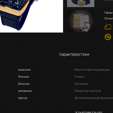
Гаран
Оплат
Характеристики
мужские
Наличие автоподзавода:
Япония
Стекло:
Бельгия
Застежка:
механика
Покрытие корпуса:
каучук
Дополнительный функцио
Комплектация