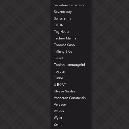
Salvatore Ferragamo
Sevenfriday
Swiss army
TITONI
Tag Heuer
Techno Marine
Thomas Sabo
Tiffany & Co
Tissot
Tonino Lamborghini
Toyota
Tudor
U-BOAT
Ulysse Nardin
Vacheron Constantin
Versace
Welder
Wyler
Zenith