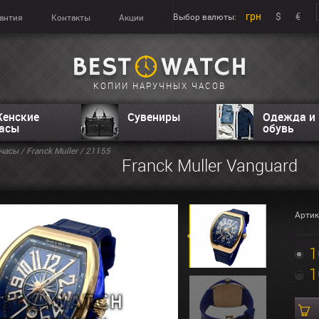
грн
$
€
Выбор валюты:
антия
Контакты
Акции
КОПИИ НАРУЧНЫХ ЧАСОВ
енские
Сувениры
Одежда и
асы
обувь
часы
/
Franck Muller
/ 21155
Franck Muller Vanguard
Артик
1
1