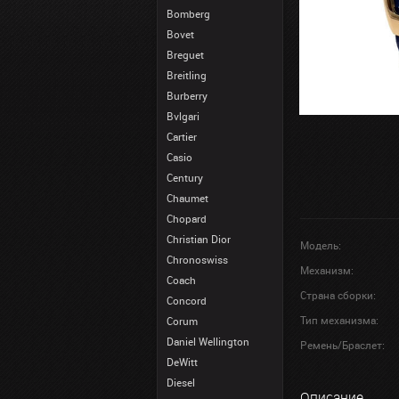
Bomberg
Bovet
Breguet
Breitling
Burberry
Bvlgari
Cartier
Casio
Century
Chaumet
Chopard
Christian Dior
Модель:
Chronoswiss
Механизм:
Coach
Страна сборки:
Concord
Тип механизма:
Corum
Daniel Wellington
Ремень/Браслет:
DeWitt
Diesel
Описание