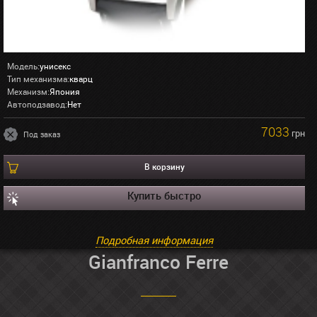
Модель:
унисекс
Тип механизма:
кварц
Механизм:
Япония
Автоподзавод:
Нет
7033
грн
Под заказ
В корзину
Купить быстро
Подробная информация
Gianfranco Ferre