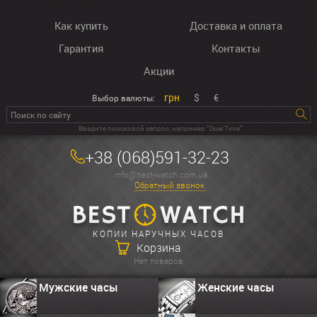
Как купить
Доставка и оплата
Гарантия
Контакты
Акции
грн
$
€
Выбор валюты:
Введите поисковой запрос, например “Dual Time”
+38 (068)591-32-23
info@best-watch.com.ua
Обратный звонок
КОПИИ НАРУЧНЫХ ЧАСОВ
Корзина
Нет товаров
Мужские часы
Женские часы