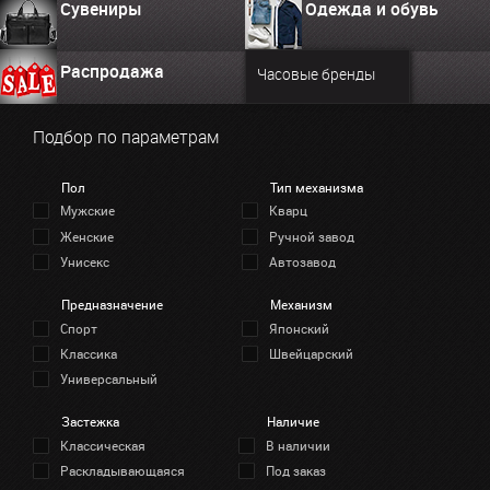
Сувениры
Одежда и обувь
Распродажа
Часовые бренды
Подбор по параметрам
Пол
Тип механизма
Мужские
Кварц
Женские
Ручной завод
Унисекс
Автозавод
Предназначение
Механизм
Спорт
Японский
Классика
Швейцарский
Универсальный
Застежка
Наличие
Классическая
В наличии
Раскладывающаяся
Под заказ