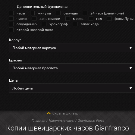
Дополнительный функционал
часы
минуты
секунды
24 часа (день/ночь)
число
день недели
месяц
год
фазы Луны
секундомер
хронограф
запас хода
второй часовой пояс
Корпус
Любой материал корпуса
Браслет
Любой материал браслета
Цена
Любая цена
Скрыть фильтр
Главная
/
Наручные часы
/ Gianfranco Ferre
Копии швейцарских часов Gianfranco