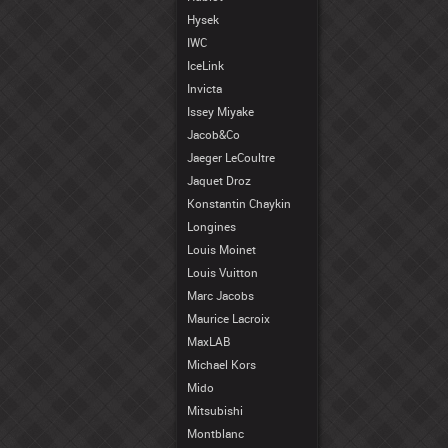
Hysek
IWC
IceLink
Invicta
Issey Miyake
Jacob&Co
Jaeger LeCoultre
Jaquet Droz
Konstantin Chaykin
Longines
Louis Moinet
Louis Vuitton
Marc Jacobs
Maurice Lacroix
MaxLAB
Michael Kors
Mido
Mitsubishi
Montblanc