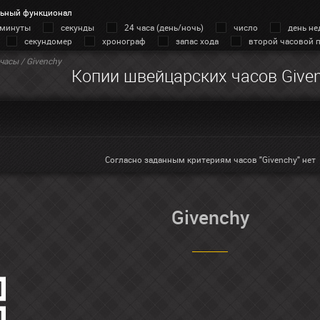
ьный функционал
минуты
секунды
24 часа (день/ночь)
число
день не
секундомер
хронограф
запас хода
второй часовой 
часы
/ Givenchy
Копии швейцарских часов Give
Согласно заданным критериям часов "Givenchy" нет
Givenchy