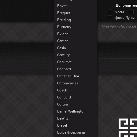
Дополнител
Bovet
часы
Breguet
фазы Луны
Breitling
Главная
/
Наручные 
Burberry
Bvlgari
Cartier
Casio
Century
Chaumet
Chopard
Christian Dior
Chronoswiss
Coach
Concord
Corum
Daniel Wellington
DeWitt
Diesel
Dolce & Gabbana