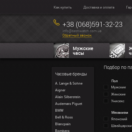
Как купить
Доставка и оплата
Гар
+38 (068)591-32-23
info@best-watch.com.ua
Обратный звонок
Мужские
Ж
часы
ч
Подбор по п
Часовые бренды
Пол
A. Lange & Sohne
Мужские
Aigner
Женские
Alain Silberstein
Унисекс
Audemars Piguet
BMW
Механизм
Bell & Ross
Японский
Blancpain
Швейцарски
Bomberg