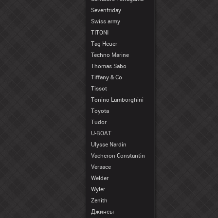
Sevenfriday
Swiss army
TITONI
Tag Heuer
Techno Marine
Thomas Sabo
Tiffany & Co
Tissot
Tonino Lamborghini
Toyota
Tudor
U-BOAT
Ulysse Nardin
Vacheron Constantin
Versace
Welder
Wyler
Zenith
Джинсы