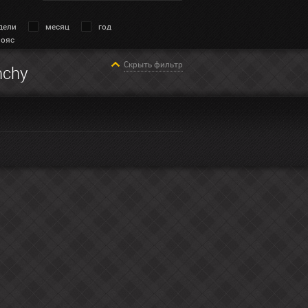
дели
месяц
год
пояс
Скрыть фильтр
nchy