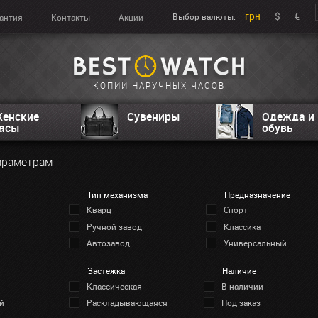
грн
$
€
Выбор валюты:
антия
Контакты
Акции
КОПИИ НАРУЧНЫХ ЧАСОВ
енские
Сувениры
Одежда и
асы
обувь
араметрам
Тип механизма
Предназначение
Кварц
Спорт
Ручной завод
Классика
Автозавод
Универсальный
Застежка
Наличие
Классическая
В наличии
й
Раскладывающаяся
Под заказ