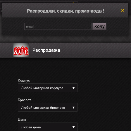
Распродажи, скидки, промо-коды!
Введите поисковой запрос, например “Dual Time”
Корзина
Нет товаров
Распродажа
Корпус
Любой материал корпуса
Браслет
Любой материал браслета
Цена
Любая цена