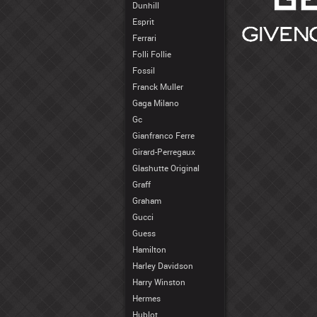
Dunhill
Esprit
Ferrari
Folli Follie
Fossil
Franck Muller
Gaga Milano
Gc
Gianfranco Ferre
Girard-Perregaux
Glashutte Original
Graff
Graham
Gucci
Guess
Hamilton
Harley Davidson
Harry Winston
Hermes
Hublot