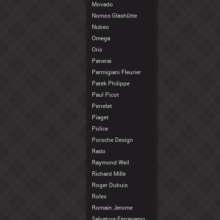
Movado
Nomos Glashütte
Nubeo
Omega
Oris
Panerai
Parmigiani Fleurier
Patek Philippe
Paul Picot
Perrelet
Piaget
Police
Porsche Design
Rado
Raymond Weil
Richard Mille
Roger Dubuis
Rolex
Romain Jerome
Salvatore Ferragamo