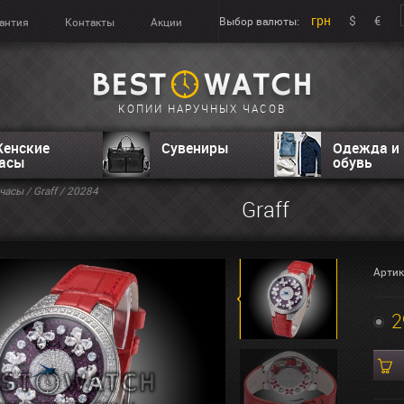
грн
$
€
Выбор валюты:
антия
Контакты
Акции
КОПИИ НАРУЧНЫХ ЧАСОВ
енские
Сувениры
Одежда и
асы
обувь
часы
/
Graff
/ 20284
Graff
Артик
2