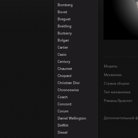
Bomberg
Bovet
Breguet
Breitling
Burberry
Bvlgari
Cartier
Casio
Century
Модель:
Chaumet
Механизм:
Chopard
Christian Dior
Страна сборки:
Chronoswiss
Тип механизма:
Coach
Ремень/Браслет:
Concord
Corum
Дополнительный ф
Daniel Wellington
DeWitt
Diesel