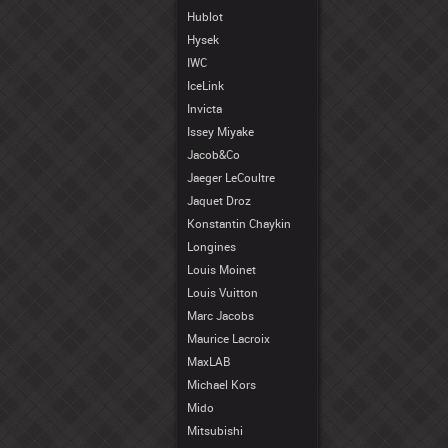
Hublot
Hysek
IWC
IceLink
Invicta
Issey Miyake
Jacob&Co
Jaeger LeCoultre
Jaquet Droz
Konstantin Chaykin
Longines
Louis Moinet
Louis Vuitton
Marc Jacobs
Maurice Lacroix
MaxLAB
Michael Kors
Mido
Mitsubishi