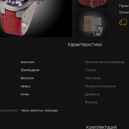
Гаран
Оплат
Характеристики
женские
Наличие автоподзавода:
Швейцария
Стекло:
Бельгия
Застежка:
кварц
Покрытие корпуса:
кожа
Диаметр:
Высота:
ункционал:
часы, минуты, секунды
Комплектация