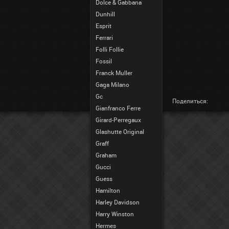
Dolce & Gabbana
Dunhill
Esprit
Ferrari
Folli Follie
Fossil
Franck Muller
Gaga Milano
Gc
Поделиться:
Gianfranco Ferre
Girard-Perregaux
Glashutte Original
Graff
Graham
Gucci
Guess
Hamilton
Harley Davidson
Harry Winston
Hermes