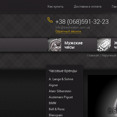
Как купить
Доставка и оплата
Гар
+38 (068)591-32-23
info@best-watch.com.ua
Обратный звонок
Мужские
Ж
часы
ч
Главная
/
Наручные 
Часовые бренды
A. Lange & Sohne
Aigner
Alain Silberstein
Audemars Piguet
BMW
Bell & Ross
Blancpain