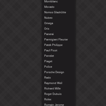
Montblanc
Movado
Nomos Glashütte
Nubeo
Omega
Oris
Panerai
Parmigiani Fleurier
Patek Philippe
Paul Picot
Perrelet
Piaget
Police
Porsche Design
Rado
Raymond Weil
Richard Mille
Roger Dubuis
Rolex
Romain Jerome