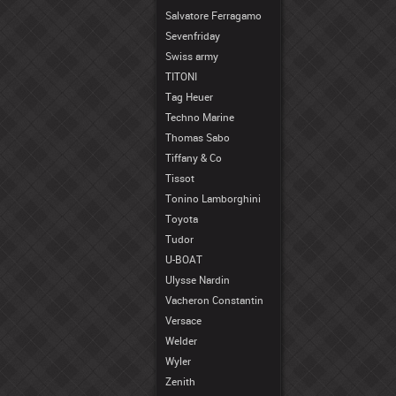
Salvatore Ferragamo
Sevenfriday
Swiss army
TITONI
Tag Heuer
Techno Marine
Thomas Sabo
Tiffany & Co
Tissot
Tonino Lamborghini
Toyota
Tudor
U-BOAT
Ulysse Nardin
Vacheron Constantin
Versace
Welder
Wyler
Zenith