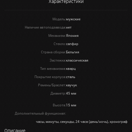
Характеристики
Модель:
мужские
Наличие автоподзавода:
нет
Механизм:
Япония
Стекло:
сапфир
Страна сборки:
Бельгия
Застежка:
классическая
Тип механизма:
кварц
Покрытие корпуса:
сталь
Ремень/Браслет:
каучук
Диаметр:
45 мм
Высота:
15 мм
Дополнительный функционал:
часы, минуты, секунды, 24 часа (день/ночь), хронограф
Описание