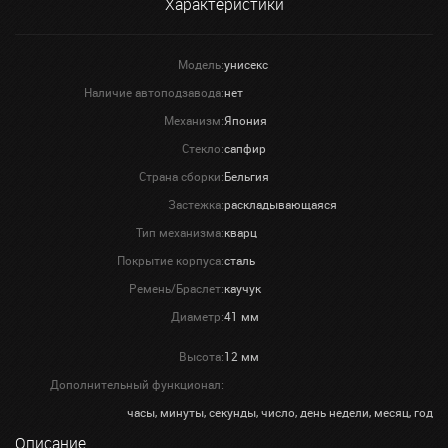
Характеристики
Модель:
унисекс
Наличие автоподзавода:
нет
Механизм:
Япония
Стекло:
сапфир
Страна сборки:
Бельгия
Застежка:
раскладывающаяся
Тип механизма:
кварц
Покрытие корпуса:
сталь
Ремень/Браслет:
каучук
Диаметр:
41 мм
Высота:
12 мм
Дополнительный функционал:
часы, минуты, секунды, число, день недели, месяц, год
Описание