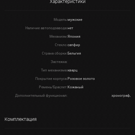
Характеристики
Модель:
мужские
Наличие автоподзавода:
нет
Механизм:
Япония
Стекло:
сапфир
Страна сборки:
Бельгия
Застежка:
Тип механизма:
кварц
Покрытие корпуса:
Розовое золото
Ремень/Браслет:
Кожаный
Дополнительный функционал:
хронограф,
Комплектация