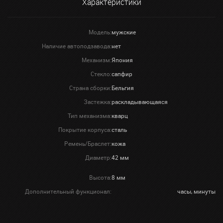
Характеристики
Модель:
мужские
Наличие автоподзавода:
нет
Механизм:
Япония
Стекло:
сапфир
Страна сборки:
Бельгия
Застежка:
раскладывающаяся
Тип механизма:
кварц
Покрытие корпуса:
сталь
Ремень/Браслет:
кожа
Диаметр:
42 мм
Высота:
8 мм
Дополнительный функционал:
часы, минуты