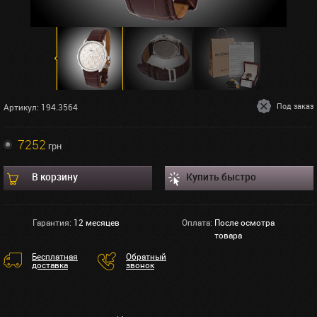
Под заказ
Артикул: 194.3564
7252
грн
В корзину
Купить быстро
Гарантия:
12 месяцев
Оплата:
После осмотра
товара
Бесплатная
Обратный
доставка
звонок