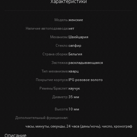
Характеристики
Модель:
женские
Наличие автоподзавода:
нет
Механизм:
Швейцария
Стекло:
сапфир
Страна сборки:
Бельгия
Застежка:
раскладывающаяся
Тип механизма:
кварц
Покрытие корпуса:
IPG розовое золото
Ремень/Браслет:
каучук
Диаметр:
35 мм
Высота:
10 мм
Дополнительный функционал:
часы, минуты, секунды, 24 часа (день/ночь), число, хронограф
Описание