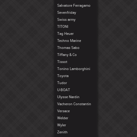
Salvatore Ferragamo
Sevenfriday
Swiss army
TITONI
Tag Heuer
Techno Marine
Thomas Sabo
Tiffany & Co
Tissot
Tonino Lamborghini
Toyota
Tudor
U-BOAT
Ulysse Nardin
Vacheron Constantin
Versace
Welder
Wyler
Zenith