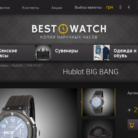
грн
$
€
Выбор валюты:
антия
Контакты
Акции
КОПИИ НАРУЧНЫХ ЧАСОВ
енские
Сувениры
Одежда и
асы
обувь
часы
/
Hublot
/ 194.0167
Hublot BIG BANG
Артик
2