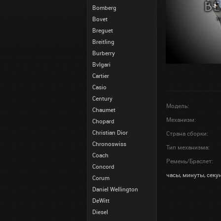
Bomberg
Bovet
Breguet
Breitling
Burberry
Bvlgari
Cartier
Casio
Century
Модель:
Chaumet
Механизм:
Chopard
Christian Dior
Страна сборки:
Chronoswiss
Тип механизма:
Coach
Ремень/Браслет:
Concord
часы, минуты, секу
Corum
Daniel Wellington
DeWitt
Diesel