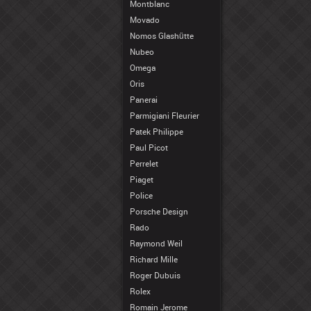
Montblanc
Movado
Nomos Glashütte
Nubeo
Omega
Oris
Panerai
Parmigiani Fleurier
Patek Philippe
Paul Picot
Perrelet
Piaget
Police
Porsche Design
Rado
Raymond Weil
Richard Mille
Roger Dubuis
Rolex
Romain Jerome