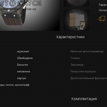
Гаран
Оплат
Характеристики
мужские
Наличие автоподзавода:
Швейцария
Стекло:
Бельгия
Застежка:
механика
Покрытие корпуса:
каучук
Дополнительный функцио
нды, число, хронограф
Комплектация