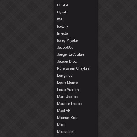
Hublot
Hysek
IWC
IceLink
Invicta
Issey Miyake
Jacob&Co
Jaeger LeCoultre
Jaquet Droz
Konstantin Chaykin
Longines
Louis Moinet
Louis Vuitton
Marc Jacobs
Maurice Lacroix
MaxLAB
Michael Kors
Mido
Mitsubishi