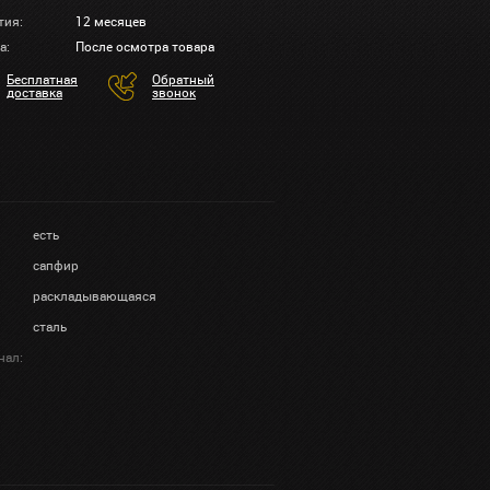
тия:
12 месяцев
а:
После осмотра товара
Бесплатная
Обратный
доставка
звонок
есть
сапфир
раскладывающаяся
сталь
нал: