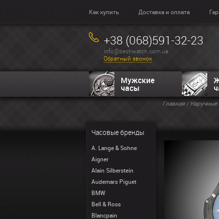
Как купить
Доставка и оплата
Гар
+38 (068)591-32-23
info@best-watch.com.ua
Обратный звонок
Мужские
Ж
часы
ч
Главная
/
Наручные 
Часовые бренды
A. Lange & Sohne
Aigner
Alain Silberstein
Audemars Piguet
BMW
Bell & Ross
Blancpain