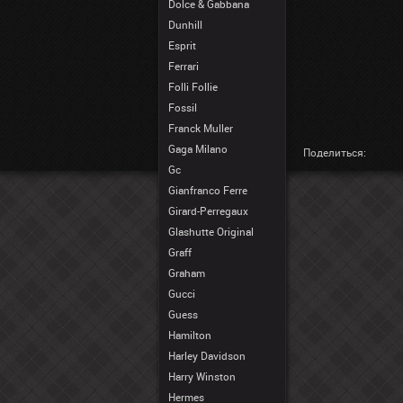
Dolce & Gabbana
Dunhill
Esprit
Ferrari
Folli Follie
Fossil
Franck Muller
Gaga Milano
Поделиться:
Gc
Gianfranco Ferre
Girard-Perregaux
Glashutte Original
Graff
Graham
Gucci
Guess
Hamilton
Harley Davidson
Harry Winston
Hermes