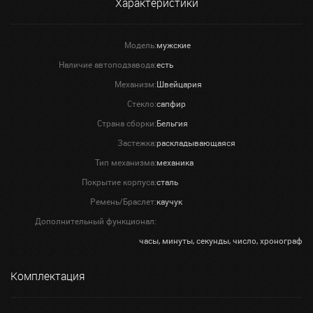
Характеристики
Модель:
мужские
Наличие автоподзавода:
есть
Механизм:
Швейцария
Стекло:
сапфир
Страна сборки:
Бельгия
Застежка:
раскладывающаяся
Тип механизма:
механика
Покрытие корпуса:
сталь
Ремень/Браслет:
каучук
Дополнительный функционал:
часы, минуты, секунды, число, хронограф
Комплектация