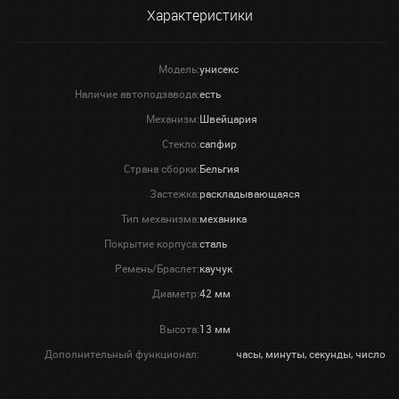
Характеристики
Модель:
унисекс
Наличие автоподзавода:
есть
Механизм:
Швейцария
Стекло:
сапфир
Страна сборки:
Бельгия
Застежка:
раскладывающаяся
Тип механизма:
механика
Покрытие корпуса:
сталь
Ремень/Браслет:
каучук
Диаметр:
42 мм
Высота:
13 мм
Дополнительный функционал:
часы, минуты, секунды, число