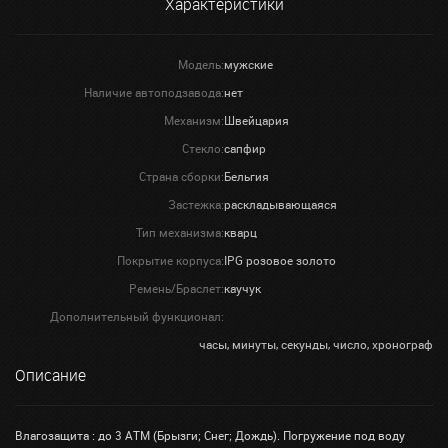
Характеристики
Модель:
мужские
Наличие автоподзавода:
нет
Механизм:
Швейцария
Стекло:
сапфир
Страна сборки:
Бельгия
Застежка:
раскладывающаяся
Тип механизма:
кварц
Покрытие корпуса:
IPG розовое золото
Ремень/Браслет:
каучук
Дополнительный функционал:
часы, минуты, секунды, число, хронограф
Описание
Влагозащита : до 3 АТМ (Брызги; Снег; Дождь). Погружение под воду