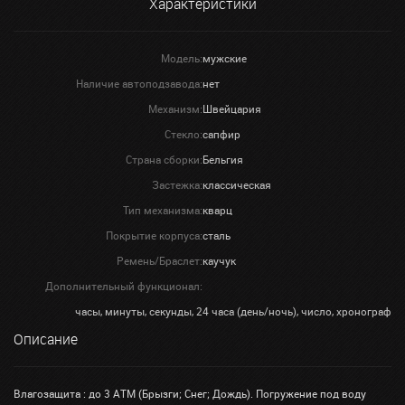
Характеристики
Модель:
мужские
Наличие автоподзавода:
нет
Механизм:
Швейцария
Стекло:
сапфир
Страна сборки:
Бельгия
Застежка:
классическая
Тип механизма:
кварц
Покрытие корпуса:
сталь
Ремень/Браслет:
каучук
Дополнительный функционал:
часы, минуты, секунды, 24 часа (день/ночь), число, хронограф
Описание
Влагозащита : до 3 АТМ (Брызги; Снег; Дождь). Погружение под воду