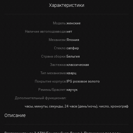
Характеристики
Модель:
женские
Наличие автоподзавода:
нет
Механизм:
Япония
Стекло:
сапфир
Страна сборки:
Бельгия
Застежка:
классическая
Тип механизма:
кварц
Покрытие корпуса:
IPG розовое золото
Ремень/Браслет:
каучук
Дополнительный функционал:
часы, минуты, секунды, 24 часа (день/ночь), число, хронограф
Описание