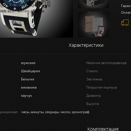
Гаран
Оплат
Характеристики
мужские
Наличие автоподзавода:
Швейцария
Стекло:
Бельгия
Застежка:
механика
Покрытие корпуса:
каучук
Диаметр:
Высота:
ункционал:
часы, минуты, секунды, число, хронограф
Комплектация