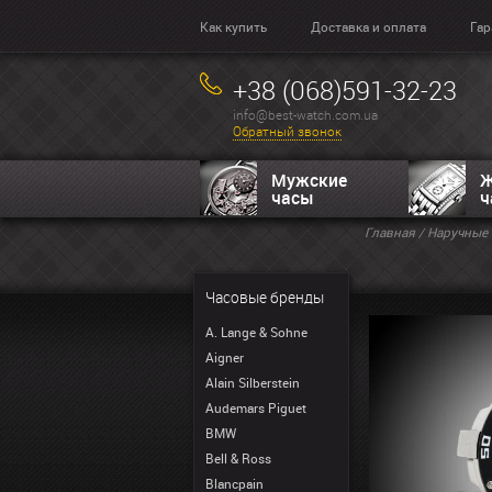
Как купить
Доставка и оплата
Гар
+38 (068)591-32-23
info@best-watch.com.ua
Обратный звонок
Мужские
Ж
часы
ч
Главная
/
Наручные 
Часовые бренды
A. Lange & Sohne
Aigner
Alain Silberstein
Audemars Piguet
BMW
Bell & Ross
Blancpain