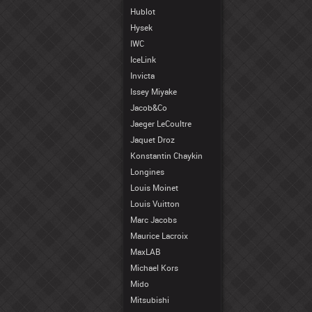
Hublot
Hysek
IWC
IceLink
Invicta
Issey Miyake
Jacob&Co
Jaeger LeCoultre
Jaquet Droz
Konstantin Chaykin
Longines
Louis Moinet
Louis Vuitton
Marc Jacobs
Maurice Lacroix
MaxLAB
Michael Kors
Mido
Mitsubishi