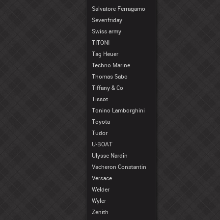
Salvatore Ferragamo
Sevenfriday
Swiss army
TITONI
Tag Heuer
Techno Marine
Thomas Sabo
Tiffany & Co
Tissot
Tonino Lamborghini
Toyota
Tudor
U-BOAT
Ulysse Nardin
Vacheron Constantin
Versace
Welder
Wyler
Zenith