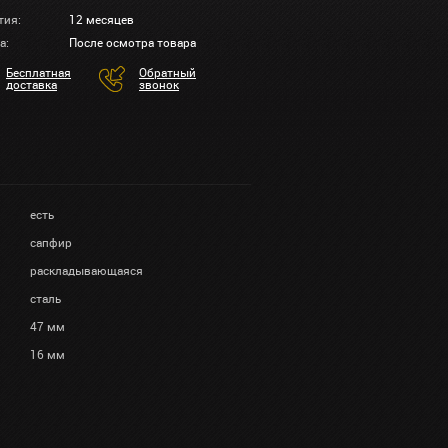
тия:
12 месяцев
а:
После осмотра товара
Бесплатная
Обратный
доставка
звонок
есть
сапфир
раскладывающаяся
сталь
47 мм
16 мм