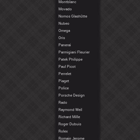
Montblanc
Movado
Nomos Glashütte
Nubeo
Omega
Oris
Panerai
Parmigiani Fleurier
Patek Philippe
Paul Picot
Perrelet
Piaget
Police
Porsche Design
Rado
Raymond Weil
Richard Mille
Roger Dubuis
Rolex
Romain Jerome