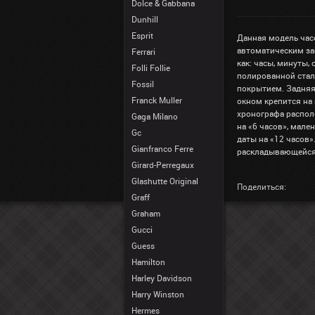
Dolce & Gabbana
Dunhill
Esprit
Данная модель час
автоматическим за
Ferrari
как: часы, минуты,
Folli Follie
полированной стал
Fossil
покрытием. Задня
Franck Muller
окном крепится на
хронографа располо
Gaga Milano
на «6 часов», мале
Gc
даты на «12 часов
Gianfranco Ferre
раскладывающейся
Girard-Perregaux
Glashutte Original
Поделиться:
Graff
Graham
Gucci
Guess
Hamilton
Harley Davidson
Harry Winston
Hermes