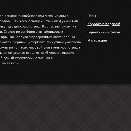
ов оснащена швейцарским механизмом с
Часы
водом. Эти часы оснащены такими функциями
Коробка в подарок!
 секунды, дата, хронограф. Корпус выполнен из
и. Стекло из сапфира с антибликовым
Гарантийный талон
я крышка корпуса с прозрачным сапфировым
Инструкция
 винтах. Чёрный циферблат. Минутный указатель
жен на «3 часа», часовой указатель хронографа
нькая секундная стрелка на «9 часов», окошко
». Чёрный каучуковый ремешок с
 застёжкой.