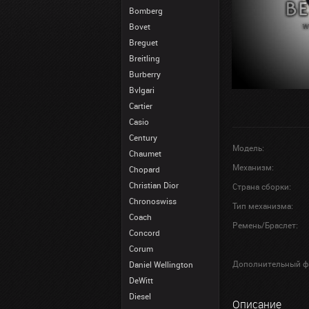
Bomberg
Bovet
Breguet
Breitling
Burberry
Bvlgari
Cartier
Casio
Century
Модель:
Chaumet
Механизм:
Chopard
Christian Dior
Страна сборки:
Chronoswiss
Тип механизма:
Coach
Ремень/Браслет:
Concord
Corum
Дополнительный ф
Daniel Wellington
DeWitt
Diesel
Описание