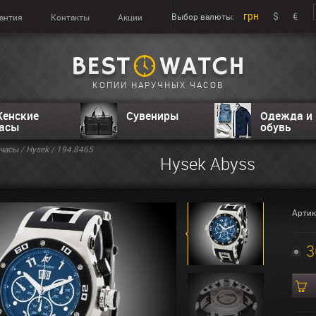
грн
$
€
Выбор валюты:
антия
Контакты
Акции
КОПИИ НАРУЧНЫХ ЧАСОВ
енские
Сувениры
Одежда и
асы
обувь
часы
/
Hysek
/ 194.8465
Hysek Abyss
Артик
3