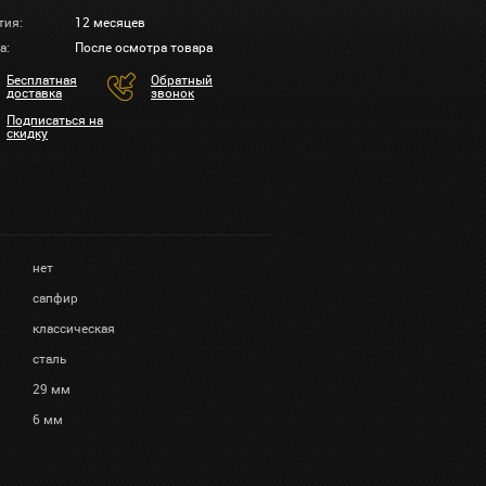
тия:
12 месяцев
а:
После осмотра товара
Бесплатная
Обратный
доставка
звонок
Подписаться на
скидку
нет
сапфир
классическая
сталь
29 мм
6 мм