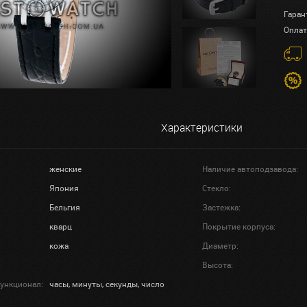
Гаран
Оплат
Характеристики
женские
Наличие автоподзавода:
Япония
Стекло:
Бельгия
Застежка:
кварц
Покрытие корпуса:
кожа
Диаметр:
Высота:
ункционал:
часы, минуты, секунды, число