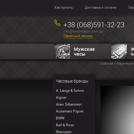
Как купить
Доставка и оплата
Гар
+38 (068)591-32-23
info@best-watch.com.ua
Обратный звонок
Мужские
Ж
часы
ч
Главная
/
Наручные 
Часовые бренды
A. Lange & Sohne
Aigner
Alain Silberstein
Audemars Piguet
BMW
Bell & Ross
Blancpain