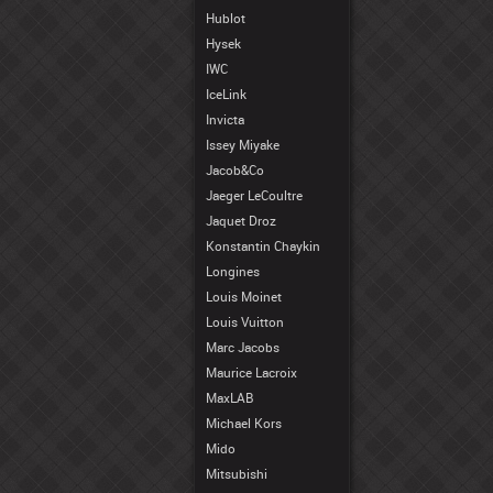
Hublot
Hysek
IWC
IceLink
Invicta
Issey Miyake
Jacob&Co
Jaeger LeCoultre
Jaquet Droz
Konstantin Chaykin
Longines
Louis Moinet
Louis Vuitton
Marc Jacobs
Maurice Lacroix
MaxLAB
Michael Kors
Mido
Mitsubishi