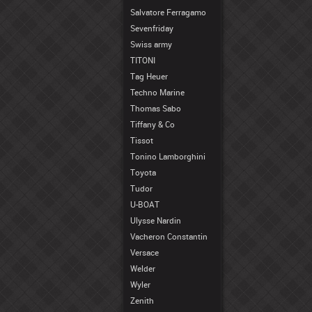
Salvatore Ferragamo
Sevenfriday
Swiss army
TITONI
Tag Heuer
Techno Marine
Thomas Sabo
Tiffany & Co
Tissot
Tonino Lamborghini
Toyota
Tudor
U-BOAT
Ulysse Nardin
Vacheron Constantin
Versace
Welder
Wyler
Zenith