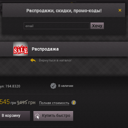
Распродажи, скидки, промо-коды!
Введите поисковой запрос, например “Dual Time”
Корзина
Нет товаров
Распродажа
Вернуться в каталог
В наличии
ул: 194.8320
545
9495 грн
грн
Полная стоимость
В корзину
Купить быстро