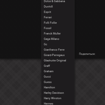
Dolce & Gabbana
Dunhill
Esprit
Ferrari
Folli Follie
Fossil
Franck Muller
Gaga Milano
Gc
Gianfranco Ferre
Поделиться:
Girard-Perregaux
Glashutte Original
Graff
Graham
Gucci
Guess
Hamilton
Harley Davidson
Harry Winston
Hermes