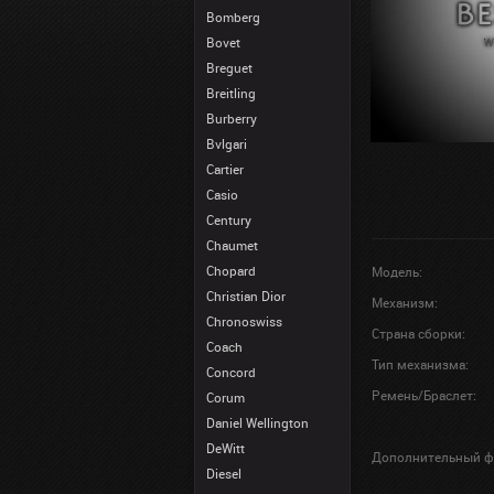
Bomberg
Bovet
Breguet
Breitling
Burberry
Bvlgari
Cartier
Casio
Century
Chaumet
Chopard
Модель:
Christian Dior
Механизм:
Chronoswiss
Страна сборки:
Coach
Тип механизма:
Concord
Ремень/Браслет:
Corum
Daniel Wellington
DeWitt
Дополнительный ф
Diesel