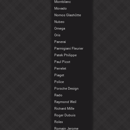
Montblanc
Movado
Nomos Glashütte
Nubeo
Omega
Oris
Panerai
Parmigiani Fleurier
Patek Philippe
Paul Picot
Perrelet
Piaget
Police
Porsche Design
Rado
Raymond Weil
Richard Mille
Roger Dubuis
Rolex
Romain Jerome