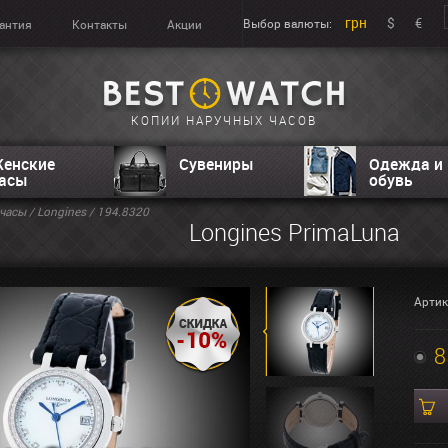
грн
$
€
Выбор валюты:
антия
Контакты
Акции
КОПИИ НАРУЧНЫХ ЧАСОВ
енские
Сувениры
Одежда и
асы
обувь
часы
/
Longines
/ 194.8320
Longines PrimaLuna
Артик
8