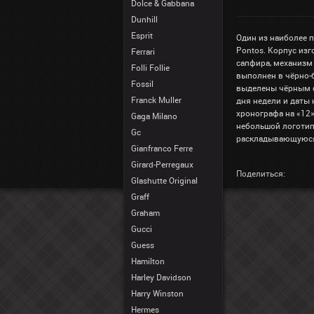
Dolce & Gabbana
Dunhill
Esprit
Один из наиболее 
Pontos. Корпус изг
Ferrari
сапфира, механизм
Folli Follie
выполнен в чёрно-
Fossil
выделены чёрным ф
Franck Muller
дня недели и даты 
хронографа на «12»
Gaga Milano
небольшой логотип 
Gc
раскладывающуюся
Gianfranco Ferre
Girard-Perregaux
Поделиться:
Glashutte Original
Graff
Graham
Gucci
Guess
Hamilton
Harley Davidson
Harry Winston
Hermes