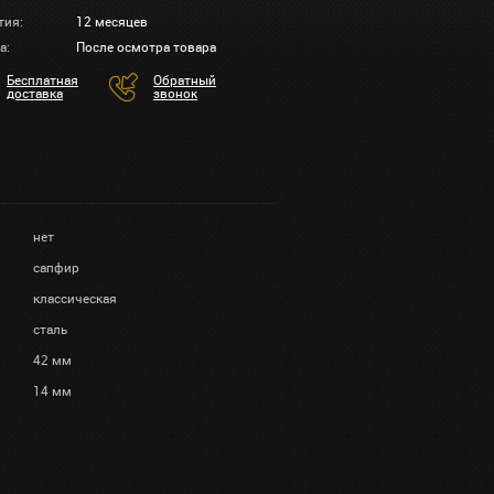
тия:
12 месяцев
а:
После осмотра товара
Бесплатная
Обратный
доставка
звонок
нет
сапфир
классическая
сталь
42 мм
14 мм