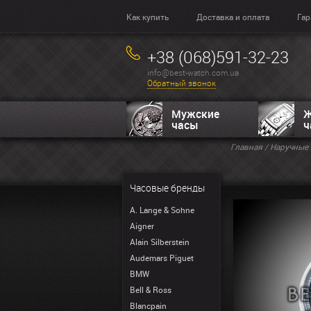
Как купить
Доставка и оплата
Гар
+38 (068)591-32-23
info@best-watch.com.ua
Обратный звонок
Мужские
Ж
часы
ч
Главная
/
Наручные 
Часовые бренды
A. Lange & Sohne
Aigner
Alain Silberstein
Audemars Piguet
BMW
Bell & Ross
Blancpain