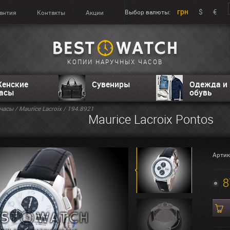
грн
$
€
Выбор валюты:
антия
Контакты
Акции
КОПИИ НАРУЧНЫХ ЧАСОВ
енские
Сувениры
Одежда и
асы
обувь
часы
/
Maurice Lacroix
/ 194.8921
Maurice Lacroix Pontos
Артик
8