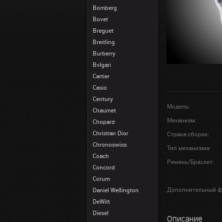
Bomberg
Bovet
Breguet
Breitling
Burberry
Bvlgari
Cartier
Casio
Century
Модель:
Chaumet
Механизм:
Chopard
Christian Dior
Страна сборки:
Chronoswiss
Тип механизма:
Coach
Ремень/Браслет:
Concord
Corum
Дополнительный ф
Daniel Wellington
DeWitt
Diesel
Описание