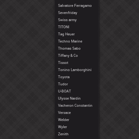
Salvatore Ferragamo
Sevenfriday
Swiss army
TITONI
Tag Heuer
Techno Marine
Thomas Sabo
Tiffany & Co
Tissot
Tonino Lamborghini
Toyota
Tudor
U-BOAT
Ulysse Nardin
Vacheron Constantin
Versace
Welder
Wyler
Zenith