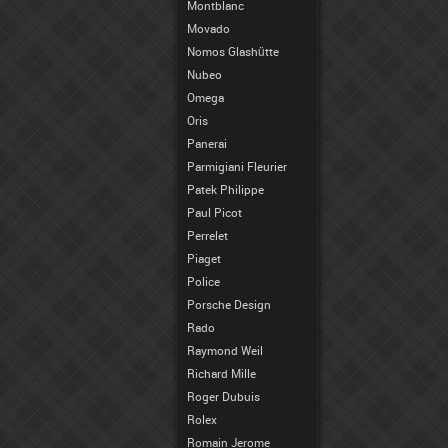
Montblanc
Movado
Nomos Glashütte
Nubeo
Omega
Oris
Panerai
Parmigiani Fleurier
Patek Philippe
Paul Picot
Perrelet
Piaget
Police
Porsche Design
Rado
Raymond Weil
Richard Mille
Roger Dubuis
Rolex
Romain Jerome