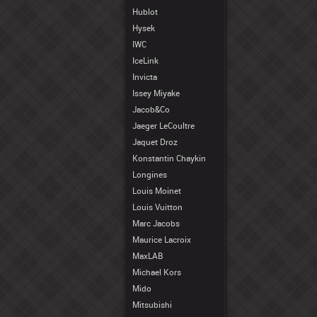
Hublot
Hysek
IWC
IceLink
Invicta
Issey Miyake
Jacob&Co
Jaeger LeCoultre
Jaquet Droz
Konstantin Chaykin
Longines
Louis Moinet
Louis Vuitton
Marc Jacobs
Maurice Lacroix
MaxLAB
Michael Kors
Mido
Mitsubishi