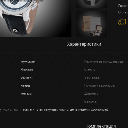
Гаран
Оплат
Характеристики
мужские
Наличие автоподзавода:
Япония
Стекло:
Бельгия
Застежка:
кварц
Покрытие корпуса:
металл
Диаметр:
Высота:
ункционал:
часы, минуты, секунды, число, день недели, хронограф
Комплектация