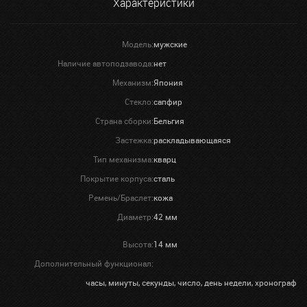
Характеристики
Модель:
мужские
Наличие автоподзавода:
нет
Механизм:
Япония
Стекло:
сапфир
Страна сборки:
Бельгия
Застежка:
раскладывающаяся
Тип механизма:
кварц
Покрытие корпуса:
сталь
Ремень/Браслет:
кожа
Диаметр:
42 мм
Высота:
14 мм
Дополнительный функционал:
часы, минуты, секунды, число, день недели, хронограф