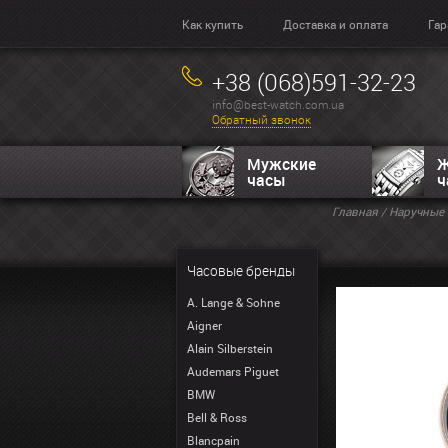
Как купить
Доставка и оплата
Гар
+38 (068)591-32-23
info@best-watch.com.ua
Обратный звонок
Мужские
Ж
часы
ч
Главная
/
Наручные 
Часовые бренды
A. Lange & Sohne
Aigner
Alain Silberstein
Audemars Piguet
BMW
Bell & Ross
Blancpain