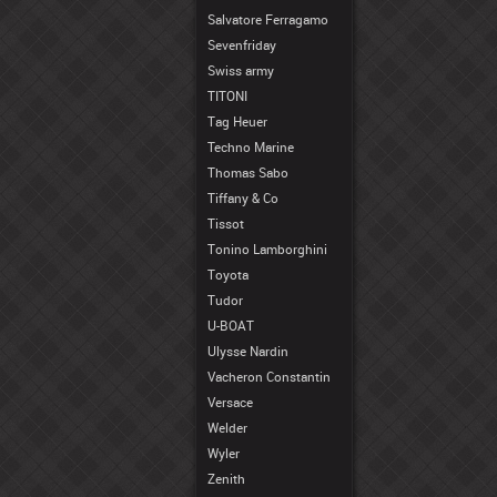
Salvatore Ferragamo
Sevenfriday
Swiss army
TITONI
Tag Heuer
Techno Marine
Thomas Sabo
Tiffany & Co
Tissot
Tonino Lamborghini
Toyota
Tudor
U-BOAT
Ulysse Nardin
Vacheron Constantin
Versace
Welder
Wyler
Zenith