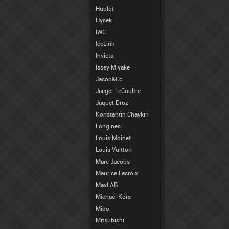
Hublot
Hysek
IWC
IceLink
Invicta
Issey Miyake
Jacob&Co
Jaeger LeCoultre
Jaquet Droz
Konstantin Chaykin
Longines
Louis Moinet
Louis Vuitton
Marc Jacobs
Maurice Lacroix
MaxLAB
Michael Kors
Mido
Mitsubishi