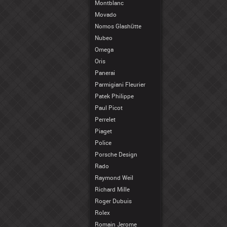
Montblanc
Movado
Nomos Glashütte
Nubeo
Omega
Oris
Panerai
Parmigiani Fleurier
Patek Philippe
Paul Picot
Perrelet
Piaget
Police
Porsche Design
Rado
Raymond Weil
Richard Mille
Roger Dubuis
Rolex
Romain Jerome