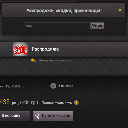
Распродажи, скидки, промо-коды!
Введите поисковой запрос, например “Dual Time”
Корзина
Нет товаров
Распродажа
Вернуться в каталог
В наличии
ул: 196.0309
435
11700 грн
грн
Полная стоимость
В корзину
Купить быстро