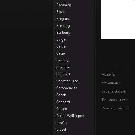
Bomberg
Bovet
Breguet
Breitling
Burberry
Bvlgari
Cartier
Casio
Century
Chaumet
Chopard
Модель:
Christian Dior
Механизм:
Chronoswiss
Страна сборки:
Coach
Тип механизма:
Concord
Ремень/Браслет:
Corum
Daniel Wellington
DeWitt
Diesel