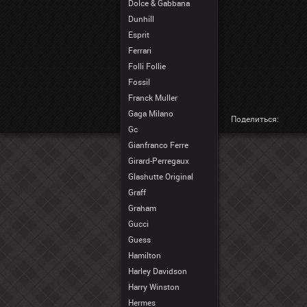
Dolce & Gabbana
Dunhill
Esprit
Ferrari
Folli Follie
Fossil
Franck Muller
Gaga Milano
Поделиться:
Gc
Gianfranco Ferre
Girard-Perregaux
Glashutte Original
Graff
Graham
Gucci
Guess
Hamilton
Harley Davidson
Harry Winston
Hermes