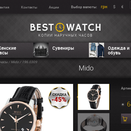
грн
$
€
Выбор валюты:
антия
Контакты
Акции
КОПИИ НАРУЧНЫХ ЧАСОВ
енские
Сувениры
Одежда и
асы
обувь
часы
/
Mido
/ 196.0309
Mido
Артик
6