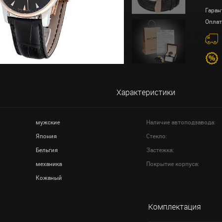
Гаран
Оплат
Характеристики
мужские
Наличие автоподзавода:
Япония
Стекло:
Бельгия
Застежка:
механика
Покрытие корпуса:
Кожаный
Комплектация