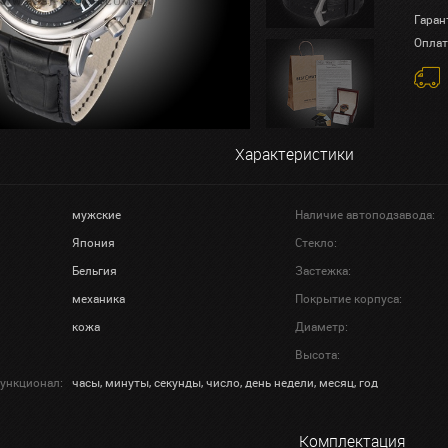
Гаран
Оплат
Характеристики
мужские
Наличие автоподзавода:
Япония
Стекло:
Бельгия
Застежка:
механика
Покрытие корпуса:
кожа
Диаметр:
Высота:
ункционал:
часы, минуты, секунды, число, день недели, месяц, год
Комплектация