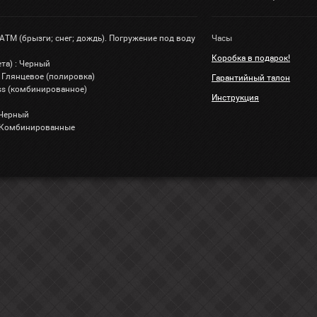
 АТМ (брызги; снег; дождь). Погружение под воду
Часы
Коробка в подарок!
та) : Черный
 Глянцевое (полировка)
Гарантийный талон
lass (комбинированное)
Инструкция
 Черный
: Комбинированные