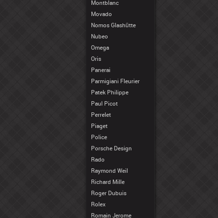
Montblanc
Movado
Nomos Glashütte
Nubeo
Omega
Oris
Panerai
Parmigiani Fleurier
Patek Philippe
Paul Picot
Perrelet
Piaget
Police
Porsche Design
Rado
Raymond Weil
Richard Mille
Roger Dubuis
Rolex
Romain Jerome