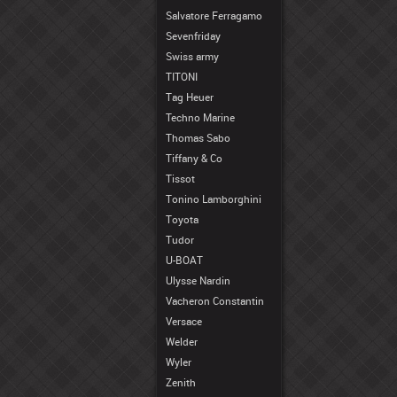
Salvatore Ferragamo
Sevenfriday
Swiss army
TITONI
Tag Heuer
Techno Marine
Thomas Sabo
Tiffany & Co
Tissot
Tonino Lamborghini
Toyota
Tudor
U-BOAT
Ulysse Nardin
Vacheron Constantin
Versace
Welder
Wyler
Zenith