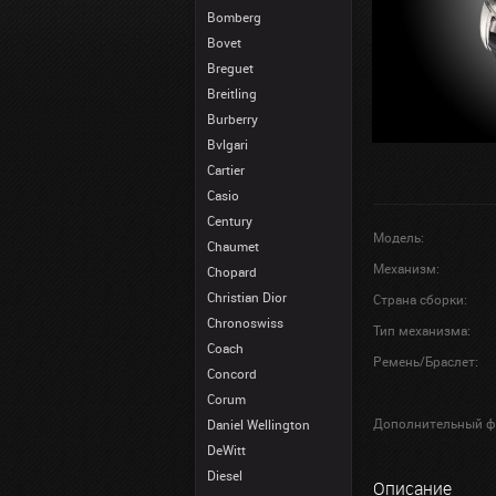
Bomberg
Bovet
Breguet
Breitling
Burberry
Bvlgari
Cartier
Casio
Century
Модель:
Chaumet
Механизм:
Chopard
Christian Dior
Страна сборки:
Chronoswiss
Тип механизма:
Coach
Ремень/Браслет:
Concord
Corum
Дополнительный ф
Daniel Wellington
DeWitt
Diesel
Описание