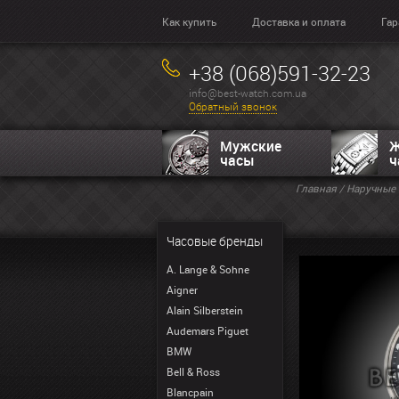
Как купить
Доставка и оплата
Гар
+38 (068)591-32-23
info@best-watch.com.ua
Обратный звонок
Мужские
Ж
часы
ч
Главная
/
Наручные 
Часовые бренды
A. Lange & Sohne
Aigner
Alain Silberstein
Audemars Piguet
BMW
Bell & Ross
Blancpain