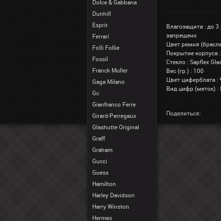
Dolce & Gabbana
Dunhill
Esprit
Влагозащита : до 3
запрещено
Ferrari
Цвет ремня (брасле
Folli Follie
Покрытие корпуса :
Fossil
Стекло : Sapflex G
Franck Muller
Вес (гр.) : 100
Цвет циферблата :
Gaga Milano
Вид цифр (меток) 
Gc
Gianfranco Ferre
Поделиться:
Girard-Perregaux
Glashutte Original
Graff
Graham
Gucci
Guess
Hamilton
Harley Davidson
Harry Winston
Hermes