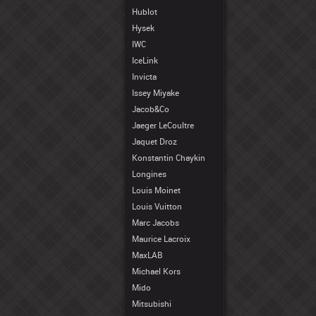
Hublot
Hysek
IWC
IceLink
Invicta
Issey Miyake
Jacob&Co
Jaeger LeCoultre
Jaquet Droz
Konstantin Chaykin
Longines
Louis Moinet
Louis Vuitton
Marc Jacobs
Maurice Lacroix
MaxLAB
Michael Kors
Mido
Mitsubishi