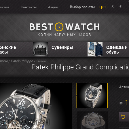
грн
$
€
Выбор валюты:
антия
Контакты
Акции
КОПИИ НАРУЧНЫХ ЧАСОВ
енские
Сувениры
Одежда и
асы
обувь
часы
/
Patek Philippe
/ 20300
Patek Philippe Grand Complicati
Артик
1