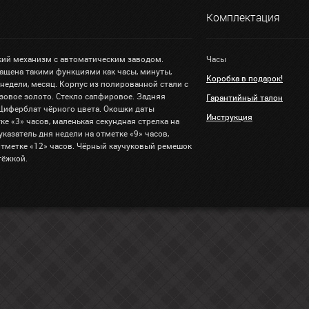
Комплектация
ий механизм с автоматическим заводом.
Часы
ащена такими функциями как часы, минуты,
Коробка в подарок!
ь недели, месяц. Корпус из полированной стали с
зовое золото. Стекло сапфировое. Задняя
Гарантийный талон
 Циферблат чёрного цвета. Окошки даты
Инструкция
ке «3» часов, маленькая секундная стрелка на
указатель дня недели на отметке «9» часов,
отметке «12» часов. Чёрный каучуковый ремешок
тёжкой.