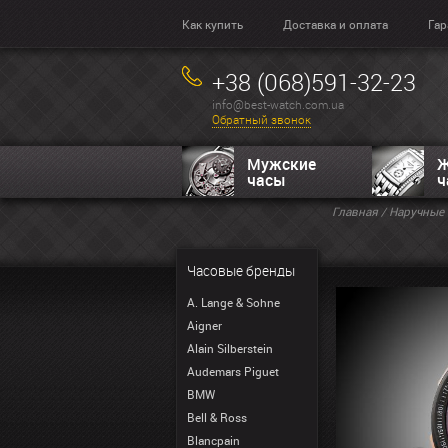
Как купить
Доставка и оплата
Гар
+38 (068)591-32-23
info@best-watch.com.ua
Обратный звонок
Мужские
Ж
часы
ч
Главная
/
Наручные 
Часовые бренды
A. Lange & Sohne
Aigner
Alain Silberstein
Audemars Piguet
BMW
Bell & Ross
Blancpain