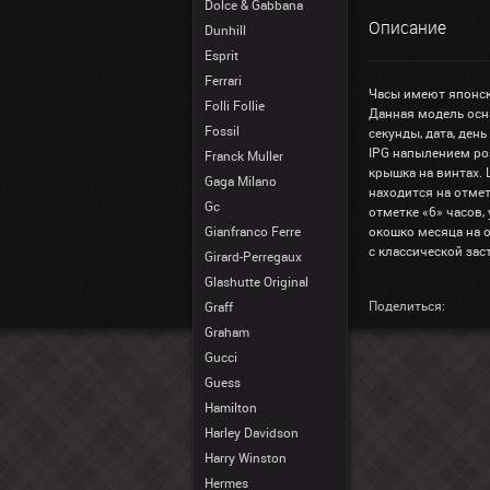
Dolce & Gabbana
Описание
Dunhill
Esprit
Ferrari
Часы имеют японск
Folli Follie
Данная модель осн
Fossil
секунды, дата, ден
IPG напылением ро
Franck Muller
крышка на винтах.
Gaga Milano
находится на отмет
Gc
отметке «6» часов, 
Gianfranco Ferre
окошко месяца на 
с классической зас
Girard-Perregaux
Glashutte Original
Поделиться:
Graff
Graham
Gucci
Guess
Hamilton
Harley Davidson
Harry Winston
Hermes