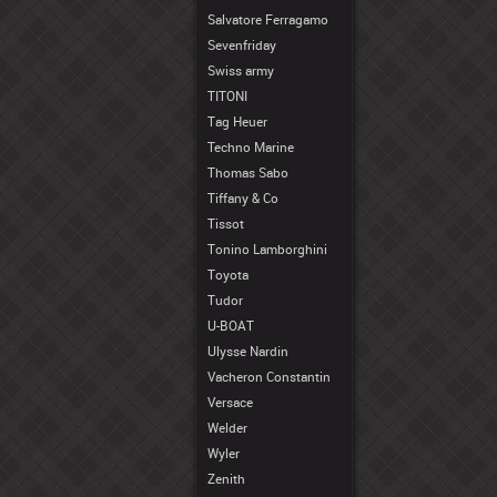
Salvatore Ferragamo
Sevenfriday
Swiss army
TITONI
Tag Heuer
Techno Marine
Thomas Sabo
Tiffany & Co
Tissot
Tonino Lamborghini
Toyota
Tudor
U-BOAT
Ulysse Nardin
Vacheron Constantin
Versace
Welder
Wyler
Zenith