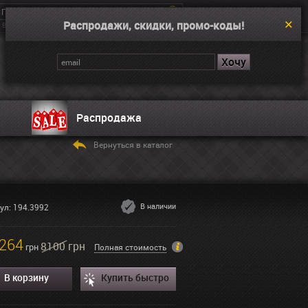
Распродажи, скидки, промо-коды!
Введите поисковой запрос, например “Dual Time”
Корзина
Нет товаров
Распродажа
Вернуться в каталог
В наличии
ул: 194.3992
264
8100 грн
грн
Полная стоимость
В корзину
Купить быстро