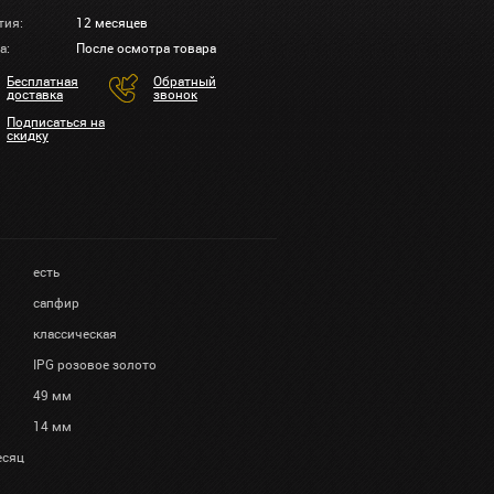
тия:
12 месяцев
а:
После осмотра товара
Бесплатная
Обратный
доставка
звонок
Подписаться на
скидку
есть
сапфир
классическая
IPG розовое золото
49 мм
14 мм
есяц