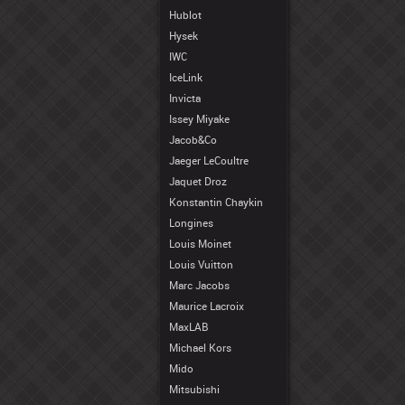
Hublot
Hysek
IWC
IceLink
Invicta
Issey Miyake
Jacob&Co
Jaeger LeCoultre
Jaquet Droz
Konstantin Chaykin
Longines
Louis Moinet
Louis Vuitton
Marc Jacobs
Maurice Lacroix
MaxLAB
Michael Kors
Mido
Mitsubishi