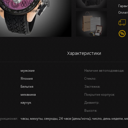
Гаран
Оплат
Характеристики
мужские
Наличие автоподзавода:
Япония
Стекло:
Бельгия
Застежка:
механика
Покрытие корпуса:
каучук
Диаметр:
Высота:
ункционал:
часы, минуты, секунды, 24 часа (день/ночь), число, день недели, м