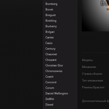
Bomberg
Bovet
Breguet
Breitling
Burberry
Bvlgari
Cartier
Casio
Century
Chaumet
Chopard
Модель:
Christian Dior
Механизм:
Chronoswiss
Страна сборки:
Coach
Тип механизма:
Concord
Ремень/Браслет:
Corum
Daniel Wellington
DeWitt
Дополнительный ф
Diesel