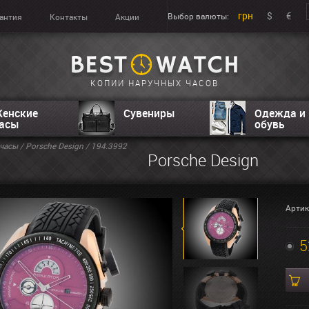
грн
$
€
Выбор валюты:
антия
Контакты
Акции
КОПИИ НАРУЧНЫХ ЧАСОВ
енские
Сувениры
Одежда и
асы
обувь
часы
/
Porsche Design
/ 194.3992
Porsche Design
Артик
5