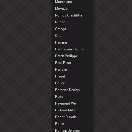
Montblanc
Movado
Nomos Glashütte
Nubeo
Omega
Oris
Panerai
Parmigiani Fleurier
Patek Philippe
Paul Picot
Perrelet
Piaget
Police
Porsche Design
Rado
Raymond Weil
Richard Mille
Roger Dubuis
Rolex
Romain Jerome