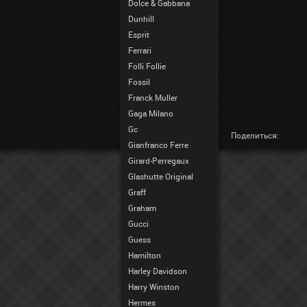
Dolce & Gabbana
Dunhill
Esprit
Ferrari
Folli Follie
Fossil
Franck Muller
Gaga Milano
Gc
Поделиться:
Gianfranco Ferre
Girard-Perregaux
Glashutte Original
Graff
Graham
Gucci
Guess
Hamilton
Harley Davidson
Harry Winston
Hermes