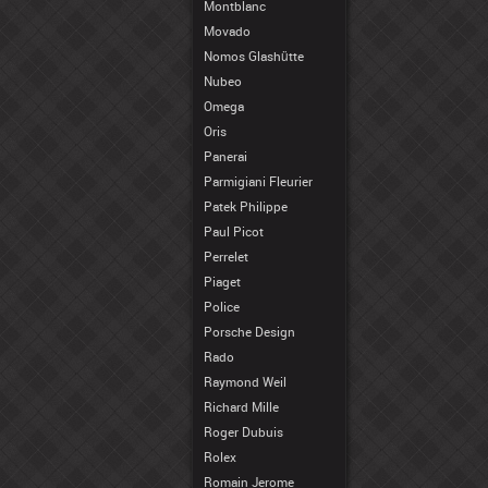
Montblanc
Movado
Nomos Glashütte
Nubeo
Omega
Oris
Panerai
Parmigiani Fleurier
Patek Philippe
Paul Picot
Perrelet
Piaget
Police
Porsche Design
Rado
Raymond Weil
Richard Mille
Roger Dubuis
Rolex
Romain Jerome