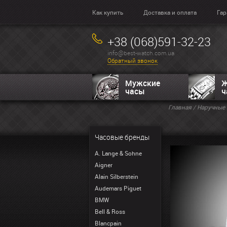
Как купить
Доставка и оплата
Гар
+38 (068)591-32-23
info@best-watch.com.ua
Обратный звонок
Мужские
Ж
часы
ч
Главная
/
Наручные 
Часовые бренды
A. Lange & Sohne
Aigner
Alain Silberstein
Audemars Piguet
BMW
Bell & Ross
Blancpain