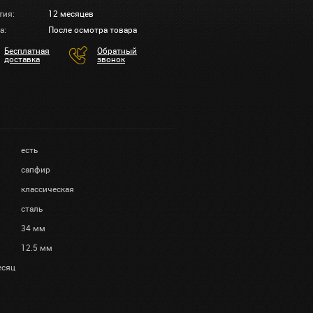
тия:
12 месяцев
а:
После осмотра товара
Бесплатная
Обратный
доставка
звонок
есть
сапфир
классическая
сталь
34 мм
12.5 мм
есяц