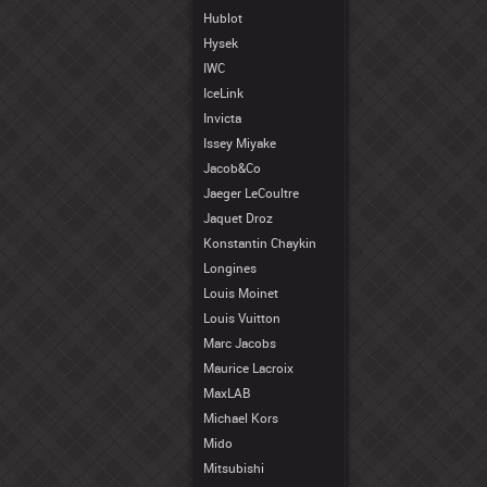
Hublot
Hysek
IWC
IceLink
Invicta
Issey Miyake
Jacob&Co
Jaeger LeCoultre
Jaquet Droz
Konstantin Chaykin
Longines
Louis Moinet
Louis Vuitton
Marc Jacobs
Maurice Lacroix
MaxLAB
Michael Kors
Mido
Mitsubishi