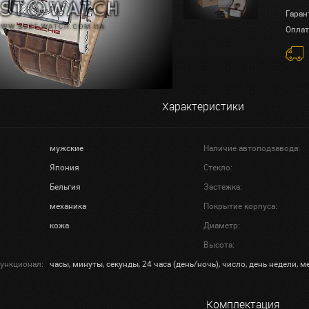
Гаран
Оплат
Характеристики
мужские
Наличие автоподзавода:
Япония
Стекло:
Бельгия
Застежка:
механика
Покрытие корпуса:
кожа
Диаметр:
Высота:
ункционал:
часы, минуты, секунды, 24 часа (день/ночь), число, день недели, м
Комплектация