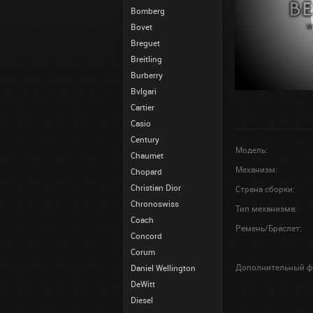
Bomberg
Bovet
Breguet
Breitling
Burberry
Bvlgari
Cartier
Casio
Century
Модель:
Chaumet
Механизм:
Chopard
Christian Dior
Страна сборки:
Chronoswiss
Тип механизма:
Coach
Ремень/Браслет:
Concord
Corum
Дополнительный ф
Daniel Wellington
DeWitt
Diesel