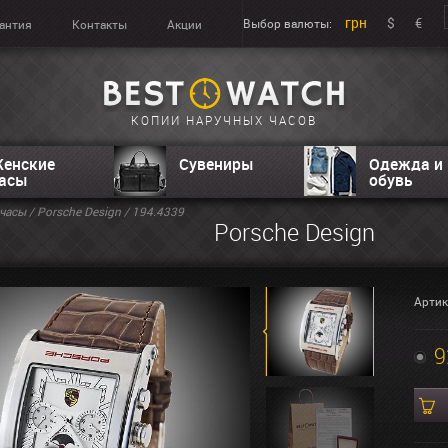
грн
$
€
Выбор валюты:
антия
Контакты
Акции
КОПИИ НАРУЧНЫХ ЧАСОВ
енские
Сувениры
Одежда и
асы
обувь
часы
/
Porsche Design
/ 194.4339
Porsche Design
Артик
9