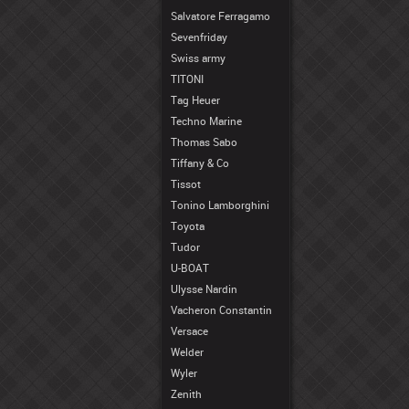
Salvatore Ferragamo
Sevenfriday
Swiss army
TITONI
Tag Heuer
Techno Marine
Thomas Sabo
Tiffany & Co
Tissot
Tonino Lamborghini
Toyota
Tudor
U-BOAT
Ulysse Nardin
Vacheron Constantin
Versace
Welder
Wyler
Zenith