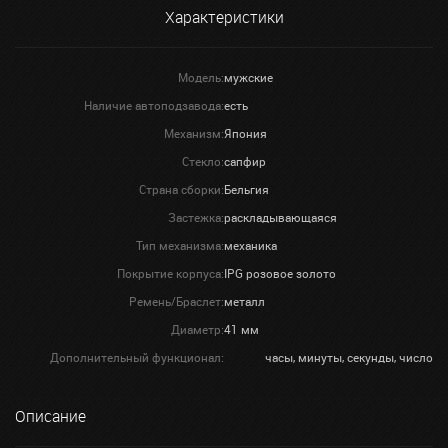
Характеристики
Модель:
мужские
Наличие автоподзавода:
есть
Механизм:
Япония
Стекло:
сапфир
Страна сборки:
Бельгия
Застежка:
раскладывающаяся
Тип механизма:
механика
Покрытие корпуса:
IPG розовое золото
Ремень/Браслет:
металл
Диаметр:
41 мм
Дополнительный функционал:
часы, минуты, секунды, число
Описание