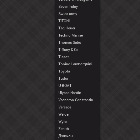
Sevenfriday
Swiss army
TITONI
Tag Heuer
Techno Marine
Thomas Sabo
Tiffany & Co
Tissot
Tonino Lamborghini
Toyota
Tudor
U-BOAT
Ulysse Nardin
Vacheron Constantin
Versace
Welder
Wyler
Zenith
Джинсы