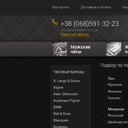
Как купить
Доставка и оплата
Гар
+38 (068)591-32-23
info@best-watch.com.ua
Обратный звонок
Мужские
Ж
часы
ч
Подбор по п
Часовые бренды
Пол
A. Lange & Sohne
Мужские
Aigner
Женские
Alain Silberstein
Унисекс
Audemars Piguet
BMW
Механизм
Bell & Ross
Японский
Blancpain
Швейцарски
Bomberg