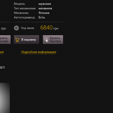
Модель:
мужские
Тип механизма:
механика
Механизм:
Япония
Автоподзавод:
Есть
0
6840
грн
Под заказ
грн
упить
Купить
В корзину
ыстро
быстро
ция
Подробная информация
ain