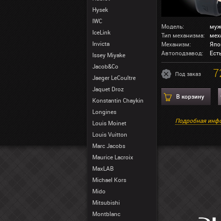
Hysek
IWC
Модель:
муж
IceLink
Тип механизма:
мех
Invicta
Механизм:
Япо
Автоподзавод:
Ест
Issey Miyake
Jacob&Co
7
Под заказ
Jaeger LeCoultre
Jaquet Droz
В корзину
Konstantin Chaykin
Longines
Подробная инф
Louis Moinet
Louis Vuitton
Marc Jacobs
Maurice Lacroix
MaxLAB
Michael Kors
Mido
Mitsubishi
Montblanc