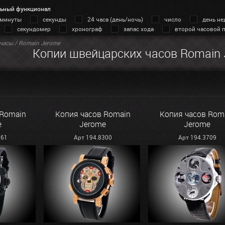
ьный функционал
минуты
секунды
24 часа (день/ночь)
число
день не
секундомер
хронограф
запас хода
второй часовой 
часы
/ Romain Jerome
Копии швейцарских часов Romain
 Romain
Копия часов Romain
Копия часов Rom
e
Jerome
Jerome
561
Арт 194.8300
Арт 194.3709