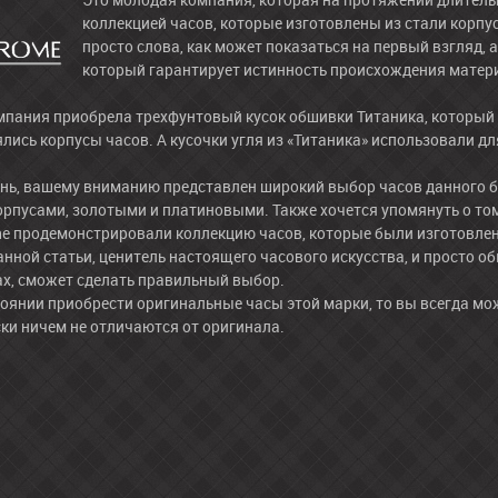
коллекцией часов, которые изготовлены из стали корпус
просто слова, как может показаться на первый взгляд, 
который гарантирует истинность происхождения матери
мпания приобрела трехфунтовый кусок обшивки Титаника, который 
лись корпусы часов. А кусочки угля из «Титаника» использовали дл
нь, вашему вниманию представлен широкий выбор часов данного б
рпусами, золотыми и платиновыми. Также хочется упомянуть о том,
me продемонстрировали коллекцию часов, которые были изготовле
анной статьи, ценитель настоящего часового искусства, и просто 
х, сможет сделать правильный выбор.
стоянии приобрести оригинальные часы этой марки, то вы всегда мо
ки ничем не отличаются от оригинала.