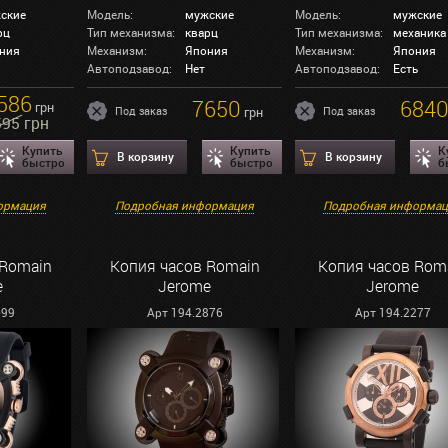
ские
Модель:
мужские
Модель:
мужские
рц
Тип механизма:
кварц
Тип механизма:
механика
ния
Механизм:
Япония
Механизм:
Япония
Автоподзавод:
Нет
Автоподзавод:
Есть
586
7650
684
грн
Под заказ
грн
Под заказ
595 грн
Купить
Купить
К
В корзину
В корзину
быстро
быстро
б
ормация
Подробная информация
Подробная информа
 Romain
Копия часов Romain
Копия часов Rom
e
Jerome
Jerome
699
Арт 194.2876
Арт 194.2277