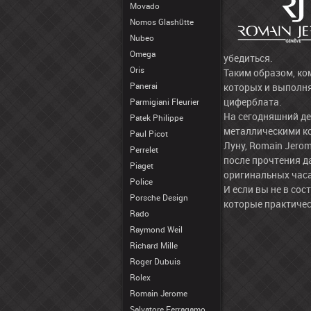
Movado
Nomos Glashütte
Nubeo
Omega
убедиться.
Oris
Таким образом, ко
Panerai
которых и выполня
циферблата.
Parmigiani Fleurier
На сегодняшний де
Patek Philippe
металлическими ко
Paul Picot
Луну, Romain Jero
Perrelet
после прочтения д
Piaget
оригинальных часа
Police
И если вы не в со
Porsche Design
которые практичес
Rado
Raymond Weil
Richard Mille
Roger Dubuis
Rolex
Romain Jerome
Salvatore Ferragamo