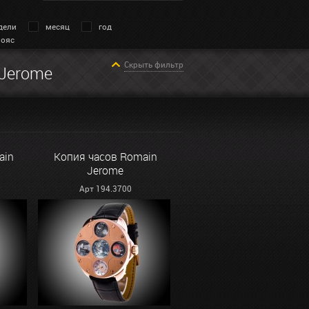
дели
месяц
год
пояс
Скрыть фильтр
 Jerome
ain
Копия часов Romain
Jerome
Арт 194.3700