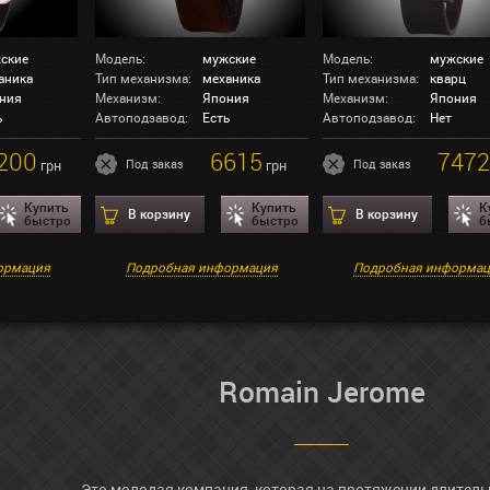
ские
Модель:
мужские
Модель:
мужские
аника
Тип механизма:
механика
Тип механизма:
кварц
ния
Механизм:
Япония
Механизм:
Япония
ь
Автоподзавод:
Есть
Автоподзавод:
Нет
200
6615
7472
грн
Под заказ
грн
Под заказ
Купить
Купить
К
В корзину
В корзину
быстро
быстро
б
ормация
Подробная информация
Подробная информа
Romain Jerome
Это молодая компания, которая на протяжении длитель