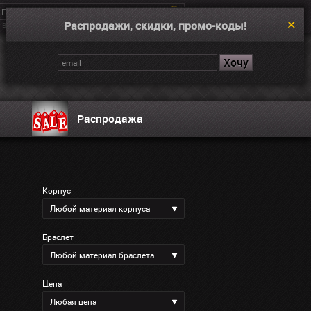
Распродажи, скидки, промо-коды!
Введите поисковой запрос, например “Dual Time”
Корзина
Нет товаров
Распродажа
Корпус
Любой материал корпуса
Браслет
Любой материал браслета
Цена
Любая цена