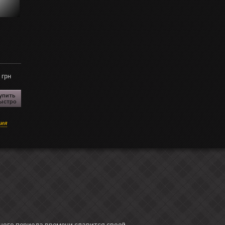
грн
упить
ыстро
ция
ного периода времени славится своей