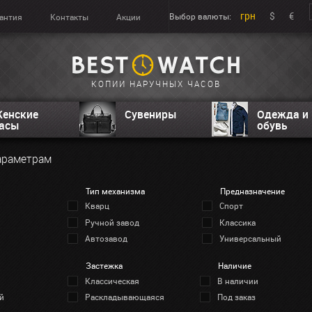
грн
$
€
Выбор валюты:
антия
Контакты
Акции
КОПИИ НАРУЧНЫХ ЧАСОВ
енские
Сувениры
Одежда и
асы
обувь
араметрам
Тип механизма
Предназначение
Кварц
Спорт
Ручной завод
Классика
Автозавод
Универсальный
Застежка
Наличие
Классическая
В наличии
й
Раскладывающаяся
Под заказ