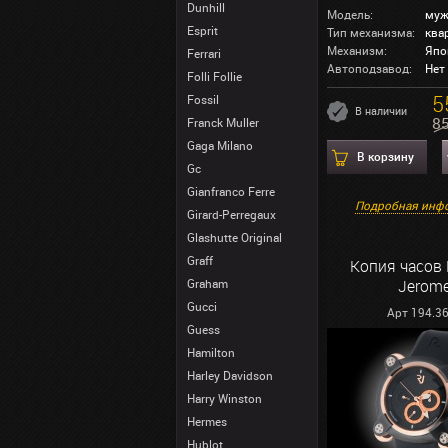
Dunhill
Модель:
муж
Esprit
Тип механизма:
ква
Механизм:
Япо
Ferrari
Автоподзавод:
Нет
Folli Follie
5
Fossil
В наличии
8
Franck Muller
Gaga Milano
В корзину
Gc
Gianfranco Ferre
Подробная инф
Girard-Perregaux
Glashutte Original
Graff
Копия часов
Graham
Jerom
Gucci
Арт 194.3
Guess
Hamilton
Harley Davidson
Harry Winston
Hermes
Hublot