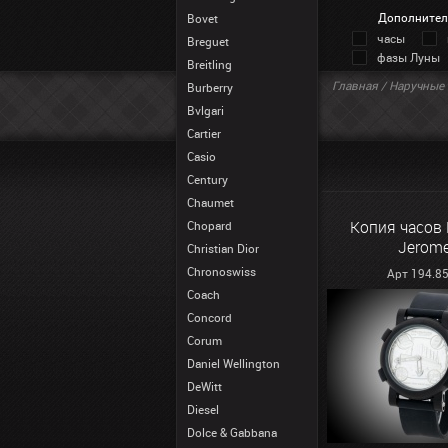
Дополнител
Bovet
часы
Breguet
фазы Луны
Breitling
Главная
/
Наручные 
Burberry
Bvlgari
Cartier
Casio
Century
Chaumet
Копия часов
Chopard
Jerom
Christian Dior
Chronoswiss
Арт 194.8
Coach
Concord
Corum
Daniel Wellington
DeWitt
Diesel
Dolce & Gabbana