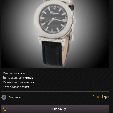
Модель:
женские
Тип механизма:
кварц
Механизм:
Швейцария
Автоподзавод:
Нет
12659
грн
Под заказ
В корзину