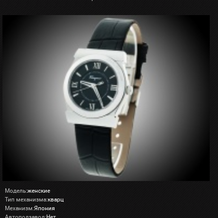
Модель:
женские
Тип механизма:
кварц
Механизм:
Япония
Автоподзавод:
Нет