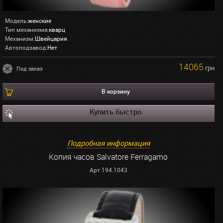
Модель:
женские
Тип механизма:
кварц
Механизм:
Швейцария
Автоподзавод:
Нет
14065
грн
Под заказ
В корзину
Купить быстро
Подробная информация
Копия часов Salvatore Ferragamo
Арт 194.1043