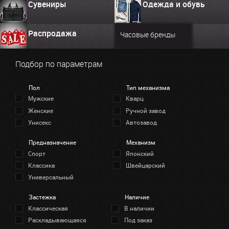
Сувениры
Одежда и обувь
Распродажа
Часовые бренды
Подбор по параметрам
Пол
Тип механизма
Мужские
Кварц
Женские
Ручной завод
Унисекс
Автозавод
Предназначение
Механизм
Спорт
Японский
Классика
Швейцарский
Универсальный
Застежка
Наличие
Классическая
В наличии
Раскладывающаяся
Под заказ