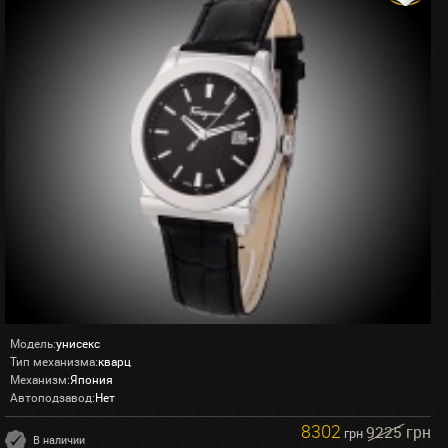
Модель:
унисекс
Тип механизма:
кварц
Механизм:
Япония
Автоподзавод:
Нет
8302
9225 грн
грн
В наличии