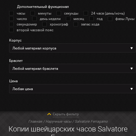
Дополнительный функционал
часы
минуты
секунды
24 часа (день/ночь)
число
день недели
месяц
год
фазы Луны
секундомер
хронограф
запас хода
второй часовой пояс
Корпус
Любой материал корпуса
Браслет
Любой материал браслета
Цена
Любая цена
Скрыть фильтр
Главная
/
Наручные часы
/ Salvatore Ferragamo
Копии швейцарских часов Salvatore