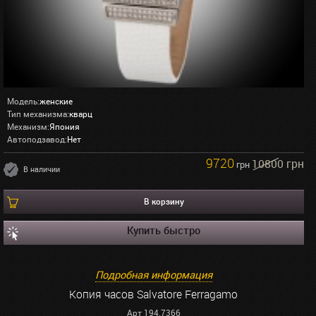
Модель:
женские
Тип механизма:
кварц
Механизм:
Япония
Автоподзавод:
Нет
9720
10800 грн
грн
В наличии
В корзину
Купить быстро
Подробная информация
Копия часов Salvatore Ferragamo
Арт 194.7366