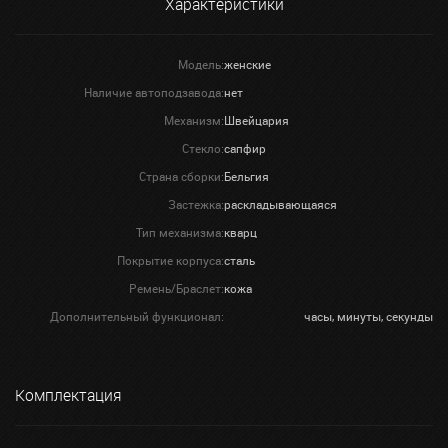
Характеристики
Модель:
женские
Наличие автоподзавода:
нет
Механизм:
Швейцария
Стекло:
сапфир
Страна сборки:
Бельгия
Застежка:
раскладывающаяся
Тип механизма:
кварц
Покрытие корпуса:
сталь
Ремень/Браслет:
кожа
Дополнительный функционал:
часы, минуты, секунды
Комплектация