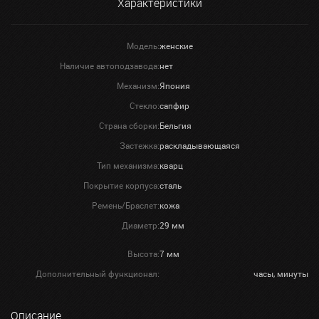
Характеристики
Модель:
женские
Наличие автоподзавода:
нет
Механизм:
Япония
Стекло:
сапфир
Страна сборки:
Бельгия
Застежка:
раскладывающаяся
Тип механизма:
кварц
Покрытие корпуса:
сталь
Ремень/Браслет:
кожа
Диаметр:
29 мм
Высота:
7 мм
Дополнительный функционал:
часы, минуты
Описание