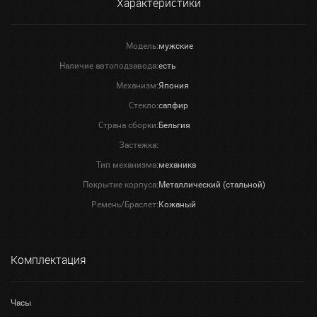
Характеристики
Модель:
мужские
Наличие автоподзавода:
есть
Механизм:
Япония
Стекло:
сапфир
Страна сборки:
Бельгия
Застежка:
Тип механизма:
механика
Покрытие корпуса:
Металлический (стальной)
Ремень/Браслет:
Кожаный
Комплектация
Часы