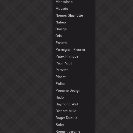
Montblanc
Movado
Nomos Glashütte
Nubeo
Omega
Oris
Panerai
Parmigiani Fleurier
Patek Philippe
Paul Picot
Perrelet
Piaget
Police
Porsche Design
Rado
Raymond Weil
Richard Mille
Roger Dubuis
Rolex
Romain Jerome