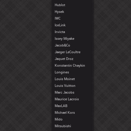
Hublot
Hysek
IWC
IceLink
Invicta
Issey Miyake
Jacob&Co
Jaeger LeCoultre
Jaquet Droz
Konstantin Chaykin
Longines
Louis Moinet
Louis Vuitton
Marc Jacobs
Maurice Lacroix
MaxLAB
Michael Kors
Mido
Mitsubishi