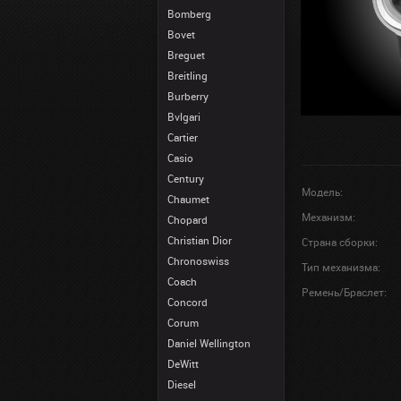
Bomberg
Bovet
Breguet
Breitling
Burberry
Bvlgari
Cartier
Casio
Century
Модель:
Chaumet
Механизм:
Chopard
Christian Dior
Страна сборки:
Chronoswiss
Тип механизма:
Coach
Ремень/Браслет:
Concord
Corum
Daniel Wellington
DeWitt
Diesel