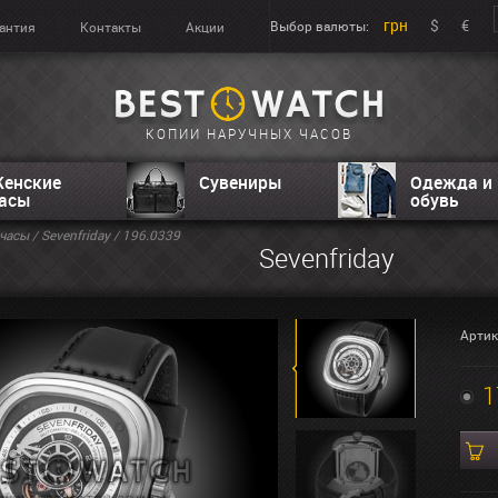
грн
$
€
Выбор валюты:
антия
Контакты
Акции
КОПИИ НАРУЧНЫХ ЧАСОВ
енские
Сувениры
Одежда и
асы
обувь
часы
/
Sevenfriday
/ 196.0339
Sevenfriday
Артик
1