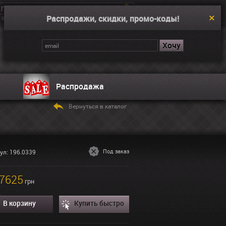
Распродажи, скидки, промо-коды!
Введите поисковой запрос, например “Dual Time”
Корзина
Нет товаров
Распродажа
Вернуться в каталог
Под заказ
ул: 196.0339
7625
грн
В корзину
Купить быстро