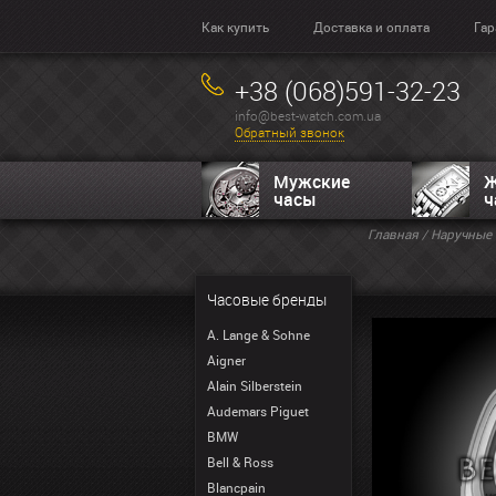
Как купить
Доставка и оплата
Гар
+38 (068)591-32-23
info@best-watch.com.ua
Обратный звонок
Мужские
Ж
часы
ч
Главная
/
Наручные 
Часовые бренды
A. Lange & Sohne
Aigner
Alain Silberstein
Audemars Piguet
BMW
Bell & Ross
Blancpain