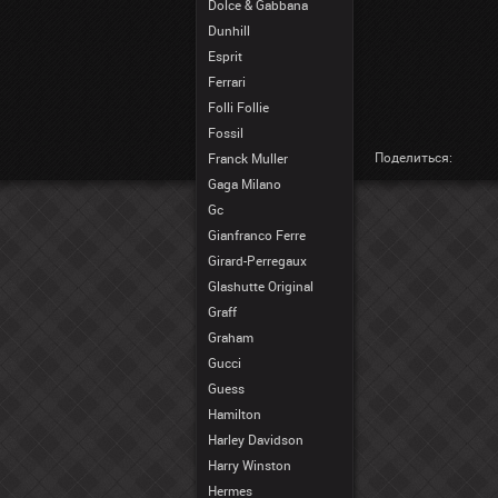
Dolce & Gabbana
Dunhill
Esprit
Ferrari
Folli Follie
Fossil
Поделиться:
Franck Muller
Gaga Milano
Gc
Gianfranco Ferre
Girard-Perregaux
Glashutte Original
Graff
Graham
Gucci
Guess
Hamilton
Harley Davidson
Harry Winston
Hermes