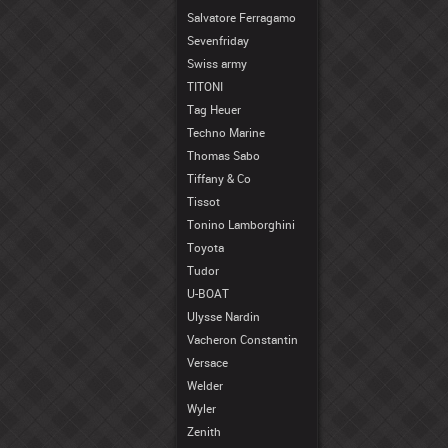
Salvatore Ferragamo
Sevenfriday
Swiss army
TITONI
Tag Heuer
Techno Marine
Thomas Sabo
Tiffany & Co
Tissot
Tonino Lamborghini
Toyota
Tudor
U-BOAT
Ulysse Nardin
Vacheron Constantin
Versace
Welder
Wyler
Zenith